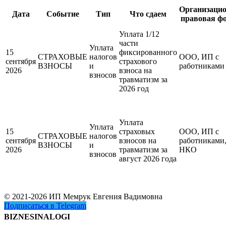
Организацио
Дата
Событие
Тип
Что сдаем
правовая ф
Уплата 1/12
части
Уплата
15
фиксированного
СТРАХОВЫЕ
налогов
ООО, ИП с
сентября
страхового
ВЗНОСЫ
и
работниками
2026
взноса на
взносов
травматизм за
2026 год
Уплата
Уплата
15
страховых
ООО, ИП с
СТРАХОВЫЕ
налогов
сентября
взносов на
работниками
ВЗНОСЫ
и
2026
травматизм за
НКО
взносов
август 2026 года
© 2021-2026 ИП Мемрук Евгения Вадимовна
Подписаться в Telegram
BIZNESINALOGI