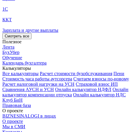
1С
ККТ
Зарплата и другие выплаты
Смотреть все
Полезное
Лента
БухУбер
Обучение
Календарь бухгалтера
Калькуляторы
Все калькуляторы
Расчет стоимости бухобслуживания
Пени
Стоимость часа работы аутсорсера
Считаем взносы по-новому
Расчет налоговой нагрузки на УСН
Страховой взнос ИП
Сравнения АУСН и УСН
Онлайн калькулятор НДФЛ
Онлайн
калькулятор компенсации отпуска
Онлайн калькулятор НДС
Клуб БиН
Правовая база
О проекте
BIZNESINALOGI в лицах
О проекте
Мы в СМИ
Контакты