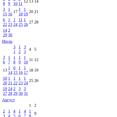
12
13
14
8
9
10
11
3
1
1
1
17
20
21
15
16
18
19
6
1
1
11
1
27
28
22
23
24
25
26
14
2
29
30
Июль
3
1
3
4
5
1
2
3
3
1
1
1
1
11
12
6
7
8
9
10
1
6
1
1
13
18
19
14
15
16
17
10
1
1
1
1
25
26
20
21
22
23
24
19
24
2
3
3
27
28
29
30
31
Август
1
2
2
1
4
1
4
1
9
3
4
5
6
7
8