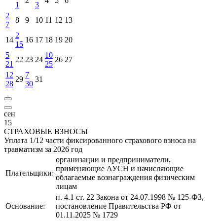
2
4
5
6
1
3
2
8
9
10
11
12
13
7
2
14
16
17
18
19
20
15
5
10
22
23
24
26
27
21
25
12
7
29
31
28
30
сен
15
СТРАХОВЫЕ ВЗНОСЫ
Уплата 1/12 части фиксированного страхового взноса на
травматизм за 2026 год
организации и предприниматели,
применяющие АУСН и начисляющие
Плательщики:
облагаемые вознаграждения физическим
лицам
п. 4.1 ст. 22 Закона от 24.07.1998 № 125-ФЗ,
Основание:
постановление Правительства РФ от
01.11.2025 № 1729