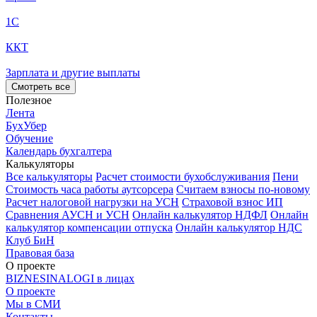
1С
ККТ
Зарплата и другие выплаты
Смотреть все
Полезное
Лента
БухУбер
Обучение
Календарь бухгалтера
Калькуляторы
Все калькуляторы
Расчет стоимости бухобслуживания
Пени
Стоимость часа работы аутсорсера
Считаем взносы по-новому
Расчет налоговой нагрузки на УСН
Страховой взнос ИП
Сравнения АУСН и УСН
Онлайн калькулятор НДФЛ
Онлайн
калькулятор компенсации отпуска
Онлайн калькулятор НДС
Клуб БиН
Правовая база
О проекте
BIZNESINALOGI в лицах
О проекте
Мы в СМИ
Контакты