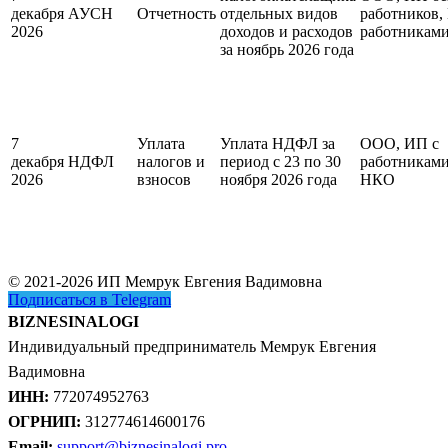
декабря
АУСН
Отчетность
отдельных видов
работников,
2026
доходов и расходов
работникам
за ноябрь 2026 года
7
Уплата
Уплата НДФЛ за
ООО, ИП с
декабря
НДФЛ
налогов и
период с 23 по 30
работниками
2026
взносов
ноября 2026 года
НКО
© 2021-2026 ИП Мемрук Евгения Вадимовна
Подписаться в Telegram
BIZNESINALOGI
Индивидуальный предприниматель Мемрук Евгения
Вадимовна
ИНН:
772074952763
ОГРНИП:
312774614600176
Email:
support@biznesinalogi.pro