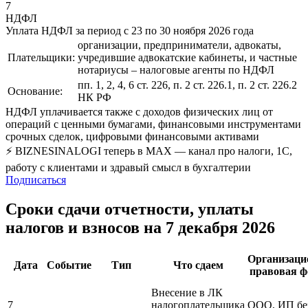
7
НДФЛ
Уплата НДФЛ за период с 23 по 30 ноября 2026 года
организации, предприниматели, адвокаты,
Плательщики:
учредившие адвокатские кабинеты, и частные
нотариусы – налоговые агенты по НДФЛ
пп. 1, 2, 4, 6 ст. 226, п. 2 ст. 226.1, п. 2 ст. 226.2
Основание:
НК РФ
НДФЛ уплачивается также с доходов физических лиц от
операций с ценными бумагами, финансовыми инструментами
срочных сделок, цифровыми финансовыми активами
⚡ BIZNESINALOGI теперь в MAX — канал про налоги, 1С,
работу с клиентами и здравый смысл в бухгалтерии
Подписаться
Сроки сдачи отчетности, уплаты
налогов и взносов на 7 декабря 2026
Организаци
Дата
Событие
Тип
Что сдаем
правовая 
Внесение в ЛК
7
налогоплательщика
ООО, ИП бе