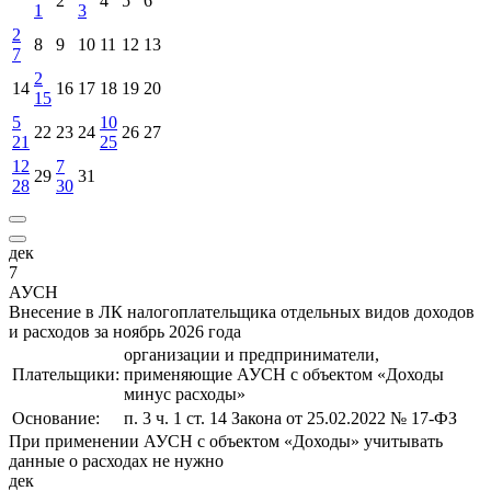
2
4
5
6
1
3
2
8
9
10
11
12
13
7
2
14
16
17
18
19
20
15
5
10
22
23
24
26
27
21
25
12
7
29
31
28
30
дек
7
АУСН
Внесение в ЛК налогоплательщика отдельных видов доходов
и расходов за ноябрь 2026 года
организации и предприниматели,
Плательщики:
применяющие АУСН с объектом «Доходы
минус расходы»
Основание:
п. 3 ч. 1 ст. 14 Закона от 25.02.2022 № 17-ФЗ
При применении АУСН с объектом «Доходы» учитывать
данные о расходах не нужно
дек