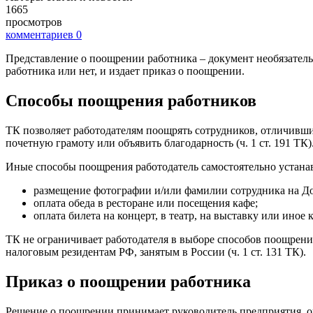
1665
просмотров
комментариев
0
Представление о поощрении работника – документ необязатель
работника или нет, и издает приказ о поощрении.
Способы поощрения работников
ТК позволяет работодателям поощрять сотрудников, отличивш
почетную грамоту или объявить благодарность (ч. 1 ст. 191 ТК)
Иные способы поощрения работодатель самостоятельно устанав
размещение фотографии и/или фамилии сотрудника на Дос
оплата обеда в ресторане или посещения кафе;
оплата билета на концерт, в театр, на выставку или иное 
ТК не ограничивает работодателя в выборе способов поощрени
налоговым резидентам РФ, занятым в России (ч. 1 ст. 131 ТК).
Приказ о поощрении работника
Решение о поощрении принимает руководитель предприятия, о