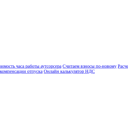
оимость часа работы аутсорсера
Считаем взносы по-новому
Расч
 компенсации отпуска
Онлайн калькулятор НДС