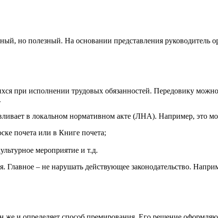
ный, но полезный. На основании представления руководитель о
ихся при исполнении трудовых обязанностей. Передовику можн
.
ливает в локальном нормативном акте (ЛНА). Например, это мо
ке почета или в Книге почета;
культурное мероприятие и т.д.
я. Главное – не нарушать действующее законодательство. Напри
н же и определяет способ премирования. Его решение оформляю