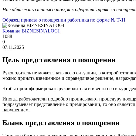
На сайте есть статья о том, как оформить приказ о поощрени
Образец приказа о поощрении работника по форме № Т-11
Команда BIZNESINALOGI
1088
0
07.11.2025
Цель представления о поощрении
Руководитель не может знать все о ситуации, в которой отли
можно принять взвешенное и справедливое решение, награждат
Чтобы проинформировать руководителя и ввести его в курс де
Иногда работодатели подробно прописывают процедуру поощре
подразумевает представление о премировании, то оно является 
нарушением.
Бланк представления о поощрении
Типового бланка для представления о поощрении нет. Работо