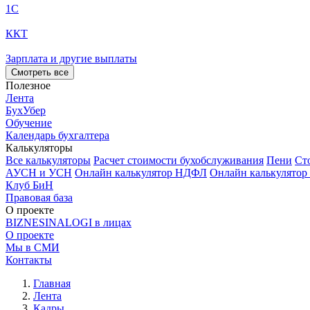
1С
ККТ
Зарплата и другие выплаты
Смотреть все
Полезное
Лента
БухУбер
Обучение
Календарь бухгалтера
Калькуляторы
Все калькуляторы
Расчет стоимости бухобслуживания
Пени
Ст
АУСН и УСН
Онлайн калькулятор НДФЛ
Онлайн калькулятор
Клуб БиН
Правовая база
О проекте
BIZNESINALOGI в лицах
О проекте
Мы в СМИ
Контакты
Главная
Лента
Кадры