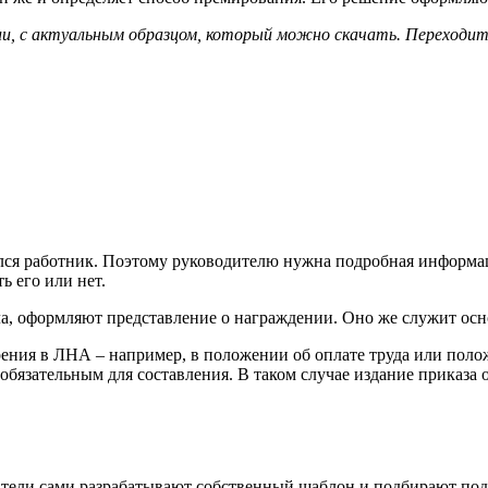
и, с актуальным образцом, который можно скачать. Переходите
чился работник. Поэтому руководителю нужна подробная информа
ь его или нет.
ла, оформляют представление о награждении. Оно же служит осн
ния в ЛНА – например, в положении об оплате труда или поло
обязательным для составления. В таком случае издание приказа 
датели сами разрабатывают собственный шаблон и подбирают по