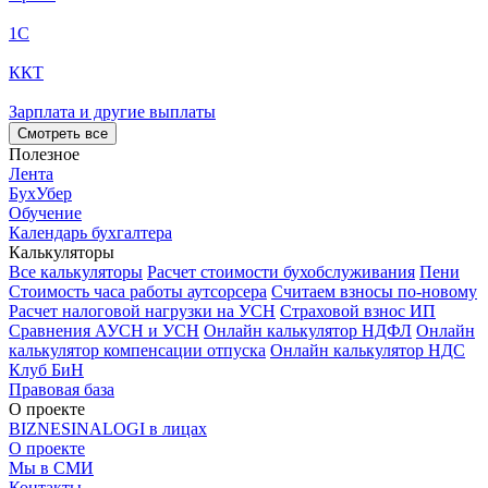
1С
ККТ
Зарплата и другие выплаты
Смотреть все
Полезное
Лента
БухУбер
Обучение
Календарь бухгалтера
Калькуляторы
Все калькуляторы
Расчет стоимости бухобслуживания
Пени
Стоимость часа работы аутсорсера
Считаем взносы по-новому
Расчет налоговой нагрузки на УСН
Страховой взнос ИП
Сравнения АУСН и УСН
Онлайн калькулятор НДФЛ
Онлайн
калькулятор компенсации отпуска
Онлайн калькулятор НДС
Клуб БиН
Правовая база
О проекте
BIZNESINALOGI в лицах
О проекте
Мы в СМИ
Контакты