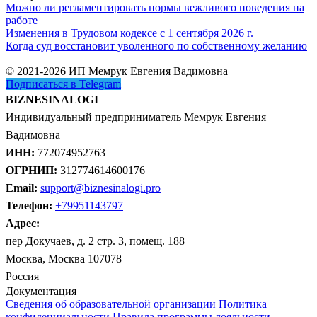
Можно ли регламентировать нормы вежливого поведения на
работе
Изменения в Трудовом кодексе с 1 сентября 2026 г.
Когда суд восстановит уволенного по собственному желанию
© 2021-2026 ИП Мемрук Евгения Вадимовна
Подписаться в Telegram
BIZNESINALOGI
Индивидуальный предприниматель Мемрук Евгения
Вадимовна
ИНН:
772074952763
ОГРНИП:
312774614600176
Email:
support@biznesinalogi.pro
Телефон:
+79951143797
Адрес:
пер Докучаев, д. 2 стр. 3, помещ. 188
Москва, Москва 107078
Россия
Документация
Сведения об образовательной организации
Политика
конфиденциальности
Правила программы лояльности