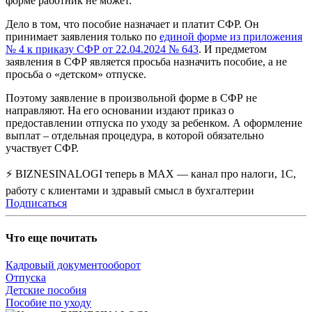
форме работник не может.
Дело в том, что пособие назначает и платит СФР. Он
принимает заявления только по
единой форме из приложения
№ 4 к приказу СФР от 22.04.2024 № 643
. И предметом
заявления в СФР является просьба назначить пособие, а не
просьба о «детском» отпуске.
Поэтому заявление в произвольной форме в СФР не
направляют. На его основании издают приказ о
предоставлении отпуска по уходу за ребенком. А оформление
выплат – отдельная процедура, в которой обязательно
участвует СФР.
⚡ BIZNESINALOGI теперь в MAX — канал про налоги, 1С,
работу с клиентами и здравый смысл в бухгалтерии
Подписаться
Что еще почитать
Кадровый документооборот
Отпуска
Детские пособия
Пособие по уходу