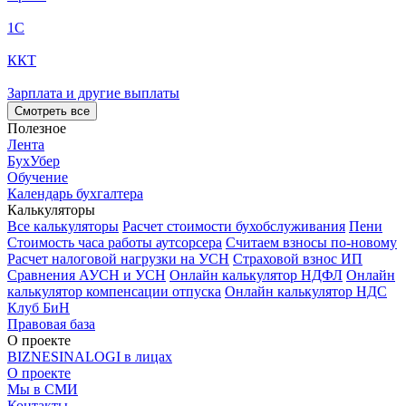
1С
ККТ
Зарплата и другие выплаты
Смотреть все
Полезное
Лента
БухУбер
Обучение
Календарь бухгалтера
Калькуляторы
Все калькуляторы
Расчет стоимости бухобслуживания
Пени
Стоимость часа работы аутсорсера
Считаем взносы по-новому
Расчет налоговой нагрузки на УСН
Страховой взнос ИП
Сравнения АУСН и УСН
Онлайн калькулятор НДФЛ
Онлайн
калькулятор компенсации отпуска
Онлайн калькулятор НДС
Клуб БиН
Правовая база
О проекте
BIZNESINALOGI в лицах
О проекте
Мы в СМИ
Контакты