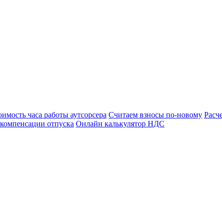
оимость часа работы аутсорсера
Считаем взносы по-новому
Расч
 компенсации отпуска
Онлайн калькулятор НДС