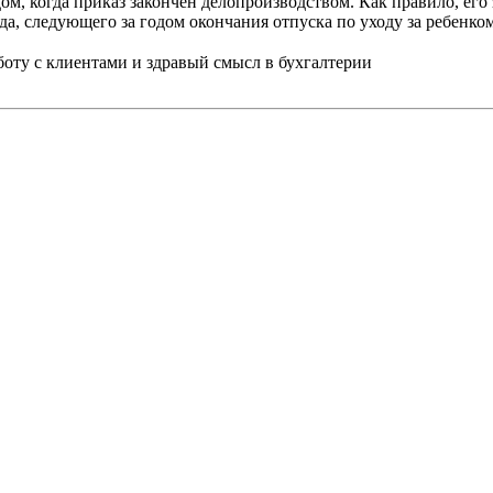
дом, когда приказ закончен делопроизводством. Как правило, ег
ода, следующего за годом окончания отпуска по уходу за ребенком
ту с клиентами и здравый смысл в бухгалтерии