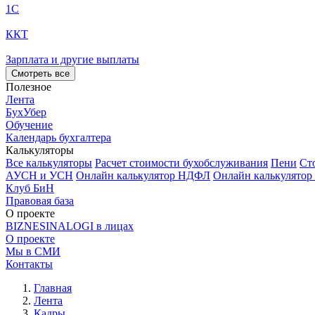
1С
ККТ
Зарплата и другие выплаты
Смотреть все
Полезное
Лента
БухУбер
Обучение
Календарь бухгалтера
Калькуляторы
Все калькуляторы
Расчет стоимости бухобслуживания
Пени
Ст
АУСН и УСН
Онлайн калькулятор НДФЛ
Онлайн калькулятор
Клуб БиН
Правовая база
О проекте
BIZNESINALOGI в лицах
О проекте
Мы в СМИ
Контакты
Главная
Лента
Кадры