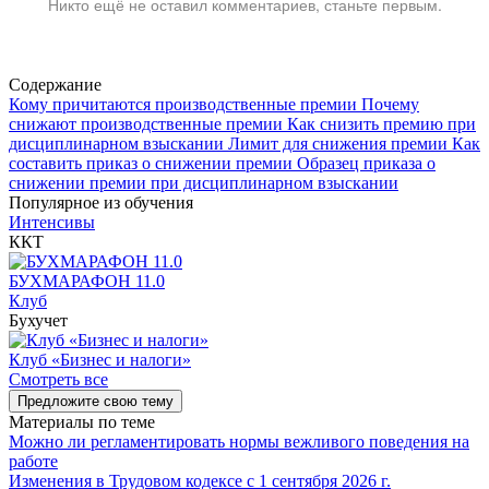
Никто ещё не оставил комментариев, станьте первым.
Содержание
Кому причитаются производственные премии
Почему
снижают производственные премии
Как снизить премию при
дисциплинарном взыскании
Лимит для снижения премии
Как
составить приказ о снижении премии
Образец приказа о
снижении премии при дисциплинарном взыскании
Популярное из обучения
Интенсивы
ККТ
БУХМАРАФОН 11.0
Клуб
Бухучет
Клуб «Бизнес и налоги»
Смотреть все
Предложите свою тему
Материалы по теме
Можно ли регламентировать нормы вежливого поведения на
работе
Изменения в Трудовом кодексе с 1 сентября 2026 г.