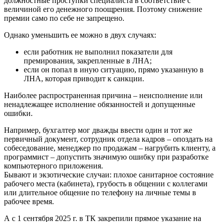
должностные проступки специалиста в соответствие с
величиной его денежного поощрения. Поэтому снижение
премии само по себе не запрещено.
Однако уменьшить ее можно в двух случаях:
если работник не выполнил показатели для
премирования, закрепленные в ЛНА;
если он попал в иную ситуацию, прямо указанную в
ЛНА, которая приводит к санкции.
Наиболее распространенная причина – неисполнение или
ненадлежащее исполнение обязанностей и допущенные
ошибки.
Например, бухгалтер мог дважды ввести один и тот же
первичный документ, сотрудник отдела кадров – опоздать на
собеседование, менеджер по продажам – нагрубить клиенту, а
программист – допустить значимую ошибку при разработке
компьютерного приложения.
Бывают и экзотические случаи: плохое санитарное состояние
рабочего места (кабинета), грубость в общении с коллегами
или длительное общение по телефону на личные темы в
рабочее время.
А с 1 сентября 2025 г. в ТК закрепили прямое указание на