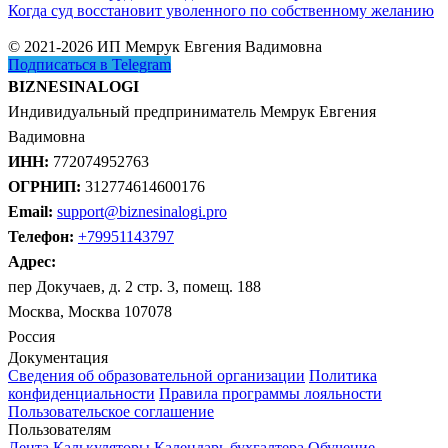
Когда суд восстановит уволенного по собственному желанию
© 2021-2026 ИП Мемрук Евгения Вадимовна
Подписаться в Telegram
BIZNESINALOGI
Индивидуальный предприниматель Мемрук Евгения
Вадимовна
ИНН:
772074952763
ОГРНИП:
312774614600176
Email:
support@biznesinalogi.pro
Телефон:
+79951143797
Адрес:
пер Докучаев, д. 2 стр. 3, помещ. 188
Москва, Москва 107078
Россия
Документация
Сведения об образовательной организации
Политика
конфиденциальности
Правила программы лояльности
Пользовательское соглашение
Пользователям
Лента
Калькуляторы
Календарь бухгалтера
Обучение