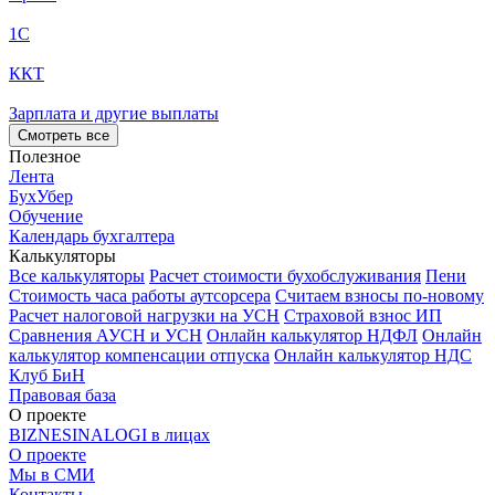
1С
ККТ
Зарплата и другие выплаты
Смотреть все
Полезное
Лента
БухУбер
Обучение
Календарь бухгалтера
Калькуляторы
Все калькуляторы
Расчет стоимости бухобслуживания
Пени
Стоимость часа работы аутсорсера
Считаем взносы по-новому
Расчет налоговой нагрузки на УСН
Страховой взнос ИП
Сравнения АУСН и УСН
Онлайн калькулятор НДФЛ
Онлайн
калькулятор компенсации отпуска
Онлайн калькулятор НДС
Клуб БиН
Правовая база
О проекте
BIZNESINALOGI в лицах
О проекте
Мы в СМИ
Контакты