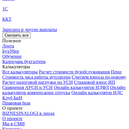
1С
ККТ
Зарплата и другие выплаты
Смотреть все
Полезное
Лента
БухУбер
Обучение
Календарь бухгалтера
Калькуляторы
Все калькуляторы
Расчет стоимости бухобслуживания
Пени
Стоимость часа работы аутсорсера
Считаем взносы по-новому
Расчет налоговой нагрузки на УСН
Страховой взнос ИП
Сравнения АУСН и УСН
Онлайн калькулятор НДФЛ
Онлайн
калькулятор компенсации отпуска
Онлайн калькулятор НДС
Клуб БиН
Правовая база
О проекте
BIZNESINALOGI в лицах
О проекте
Мы в СМИ
Контакты