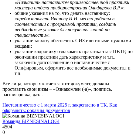
«Назначить наставником производственной практики
мастера отдела приборостроения Олифирова В.Р.»
;
общие указания на то, что делать наставнику:
«предоставлять Иванову И.И. места работы в
соответствии с программой практики, создать
необходимые условия для получения знаний по
специальности»
;
указание завхозу обеспечить СИЗ или иными нужными
вещами;
указание кадровику ознакомить практиканта с ПВТР, по
окончании практики дать характеристику и т.п.,
заключить допсоглашение о наставничестве с
Олифировым, оформить все необходимые документы и
т.п.
Все лица, которых касается этот документ, должны
проставить свои визы – «Ознакомлен (-а)», подпись,
расшифровка, дата.
Наставничество с 1 марта 2025 г. закреплено в ТК. Как
оформлять: образцы документов
Команда BIZNESINALOGI
4504
0