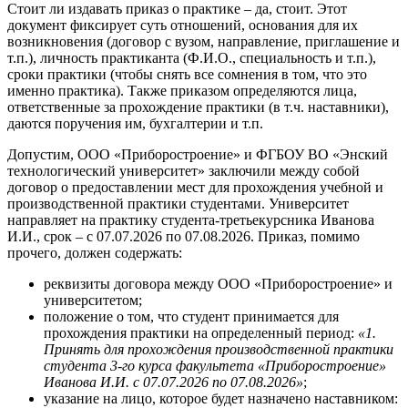
Стоит ли издавать приказ о практике – да, стоит. Этот
документ фиксирует суть отношений, основания для их
возникновения (договор с вузом, направление, приглашение и
т.п.), личность практиканта (Ф.И.О., специальность и т.п.),
сроки практики (чтобы снять все сомнения в том, что это
именно практика). Также приказом определяются лица,
ответственные за прохождение практики (в т.ч. наставники),
даются поручения им, бухгалтерии и т.п.
Допустим, ООО «Приборостроение» и ФГБОУ ВО «Энский
технологический университет» заключили между собой
договор о предоставлении мест для прохождения учебной и
производственной практики студентами. Университет
направляет на практику студента-третьекурсника Иванова
И.И., срок – с 07.07.2026 по 07.08.2026. Приказ, помимо
прочего, должен содержать:
реквизиты договора между ООО «Приборостроение» и
университетом;
положение о том, что студент принимается для
прохождения практики на определенный период:
«1.
Принять для прохождения производственной практики
студента 3-го курса факультета «Приборостроение»
Иванова И.И. с 07.07.2026 по 07.08.2026»
;
указание на лицо, которое будет назначено наставником: