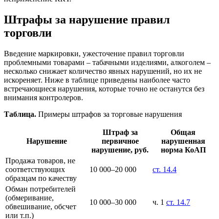
Штрафы за нарушение правил
торговли
Введение маркировки, ужесточение правил торговли
проблемными товарами – табачными изделиями, алкоголем –
несколько снижает количество явных нарушений, но их не
искореняет. Ниже в таблице приведены наиболее часто
встречающиеся нарушения, которые точно не останутся без
внимания контролеров.
Таблица.
Примеры штрафов за торговые нарушения
Штраф за
Общая
Нарушение
первичное
нарушенная
нарушение, руб.
норма КоАП
Продажа товаров, не
соответствующих
10 000–20 000
ст. 14.4
образцам по качеству
Обман потребителей
(обмеривание,
10 000–30 000
ч. 1
ст. 14.7
обвешивание, обсчет
или т.п.)