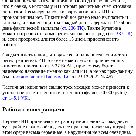
Обратившись за разъяснениями к работодателю, выяснила,
что у банка, в котором у ИП открыт расчетный счет, отозвана
лицензия. Несмотря на то что формально вины ИП в
произошедшем нет, Никитиной все равно надо выплатить и
зарплату, и компенсацию за каждый день задержки с 11.04 по
день фактической выплаты (
ст. 236 ТК
). Также Кулагина
может потребовать возмещения морального вреда (
ст. 237 ТК
)
и, если просрочка длится более 15 дней, приостановить
работу.
Следует иметь в виду, что даже если нарушитель снимется с
регистрации как ИП, это не избавит его от привлечения к
ответственности по ст. 5.27 КоАП, причем ему будет
назначено наказание именно как для ИП, а не как гражданину
(см.
постановление Пленума ВС
от 23.12.2021 № 45).
Частичная невыплата свыше трех месяцев может привести к
уголовной ответственности, в т.ч. штрафу до 120 000 руб. (ч. 1
ст. 145.1 УК
).
Работа с иностранцами
Нередко ИП принимают на работу иностранных граждан, и
тут крайне важно соблюдать все правила, поскольку штрафы в
этой сфере весьма серьезные, а нарушения не всем очевидны.