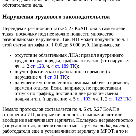
обстоятельств дела.
Нарушения трудового законодательства
Перейдем к резиновой статье 5.27 КоАП: она в самом деле
такая, поскольку под нее можно подвести множество
разноплановых нарушений. Так, ИП может получить по ч. 1
этой статьи штрафы от 1 000 до 5 000 руб. Например, за:
отсутствие обязательных ЛНА: правил внутреннего
трудового распорядка, графика отпусков (это нарушает
чч. 1, 2
ст. 123
, ч. 4
ст. 189 ТК
);
неучет фактически отработанного времени (в
нарушение ч. 4
ст. 91 ТК
);
нарушение установленного режима рабочего времени,
времени отдыха. Если, например, не предоставили
отпуск по графику, поставили две рабочие смены
подряд и т.п. (нарушение ч. 5
ст. 103
, чч. 1, 2
ст. 123 ТК
).
Немало протоколов составляется по ч. 6 ст. 5.27 КоАП в
отношении ИП, которые не полностью выплачивают или
вообще не выплачивают зарплаты. Пользуясь неграмотностью
(запуганностью, нерешительностью –
нужное подчеркнуть
),
работодатели еще и устанавливают зарплату в МРОТ, а то и