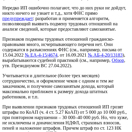
Нередко ИП ошибочно полагают, что до них руки не дойдут,
никто ничего не узнает и т.д., хотя ФНС прямо
предупреждает
: разработан и применяется алгоритм,
позволяющий выявить подмену трудовых отношений на
анализе сведений, которые предоставляют самозанятые.
Признаков подмены трудовых отношений гражданско-
правовыми много, исчерпывающего перечня нет. Они
содержатся в разъяснениях ФНС (см., например, письма от
15.04.2022
№ ЕА-4-15/4674
, от 16.09.2021
№ АБ-4-20/13183
),
вырабатываются судебной практикой (см., например,
Обзор
,
утв. Президиумом ВС 27.04.2022).
Учитывается и длительное (более трех месяцев)
сотрудничество, и оформление чеков с одним и тем же
заказчиком, и получение самозанятым дохода, который
максимально приближен к размеру дохода штатных
работников, и т.п.
При выявлении признаков трудовых отношений ИП грозят
штрафы по КоАП (ч. 4 ст. 5.27 КоАП) от 5 000 до 10 000 руб.,
при повторном нарушении – 30 000–40 000 руб. Но, что хуже,
не исключены и доначисления НДФЛ, страховых взносов,
пеней и наложение штрафов. Причем штраф по ст. 123 НК