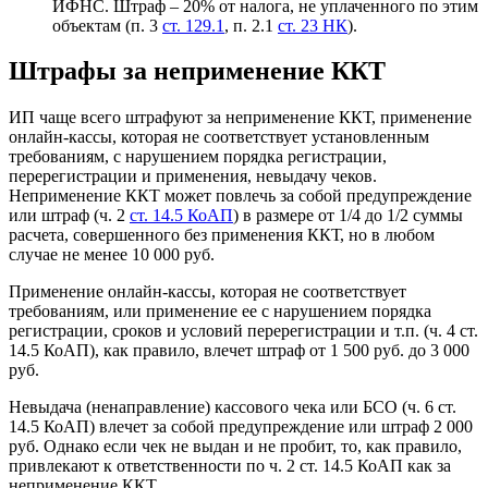
ИФНС. Штраф – 20% от налога, не уплаченного по этим
объектам (п. 3
ст. 129.1
, п. 2.1
ст. 23 НК
).
Штрафы за неприменение ККТ
ИП чаще всего штрафуют за неприменение ККТ, применение
онлайн-кассы, которая не соответствует установленным
требованиям, с нарушением порядка регистрации,
перерегистрации и применения, невыдачу чеков.
Неприменение ККТ может повлечь за собой предупреждение
или штраф (ч. 2
ст. 14.5 КоАП
) в размере от 1/4 до 1/2 суммы
расчета, совершенного без применения ККТ, но в любом
случае не менее 10 000 руб.
Применение онлайн-кассы, которая не соответствует
требованиям, или применение ее с нарушением порядка
регистрации, сроков и условий перерегистрации и т.п. (ч. 4 ст.
14.5 КоАП), как правило, влечет штраф от 1 500 руб. до 3 000
руб.
Невыдача (ненаправление) кассового чека или БСО (ч. 6 ст.
14.5 КоАП) влечет за собой предупреждение или штраф 2 000
руб. Однако если чек не выдан и не пробит, то, как правило,
привлекают к ответственности по ч. 2 ст. 14.5 КоАП как за
неприменение ККТ.