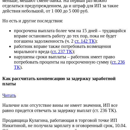
меньше, мешают смене банка. На первый раз можно
отделаться предупреждением, да и штраф для ИП за такие
действия небольшой, от 1 000 до 5 000 руб.
Но есть и другие последствия:
просрочена выплата более чем на 15 дней – трудящийся
вправе остановить работу до тех пор, пока не будет
погашена задолженность (ч. 2
ст. 142 ТК
);
работник вправе также потребовать возмещения
морального вреда (
ст. 237 ТК
);
нарушены сроки выплаты – работник имеет право
потребовать проценты на просроченную сумму (
ст. 236
ТК
).
Как рассчитать компенсацию за задержку заработной
платы
Читать
Наличие или отсутствие вины не имеет значения, ИП все
равно придется отвечать за задержку выплат (ст. 236 ТК).
Продавщица Кулагина, работающая в торговой точке ИП
Никитиной, не получила зарплату в оговоренный срок, 10.04.