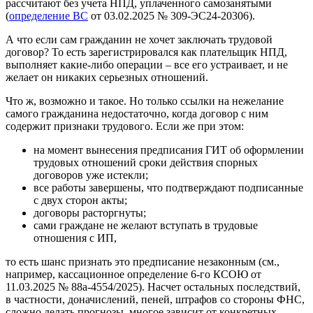
рассчитают без учета НПД, уплаченного самозанятыми
(
определение ВС
от 03.02.2025 № 309-ЭС24-20306).
А что если сам гражданин не хочет заключать трудовой
договор? То есть зарегистрировался как плательщик НПД,
выполняет какие-либо операции – все его устраивает, и не
желает он никаких серьезных отношений.
Что ж, возможно и такое. Но только ссылки на нежелание
самого гражданина недостаточно, когда договор с ним
содержит признаки трудового. Если же при этом:
на момент вынесения предписания ГИТ об оформлении
трудовых отношений сроки действия спорных
договоров уже истекли;
все работы завершены, что подтверждают подписанные
с двух сторон акты;
договоры расторгнуты;
сами граждане не желают вступать в трудовые
отношения с ИП,
то есть шанс признать это предписание незаконным (см.,
например, кассационное определение 6-го КСОЮ от
11.03.2025 № 88а-4554/2025). Насчет остальных последствий,
в частности, доначислений, пеней, штрафов со стороны ФНС,
сложно делать прогнозы, многое зависит от конкретных