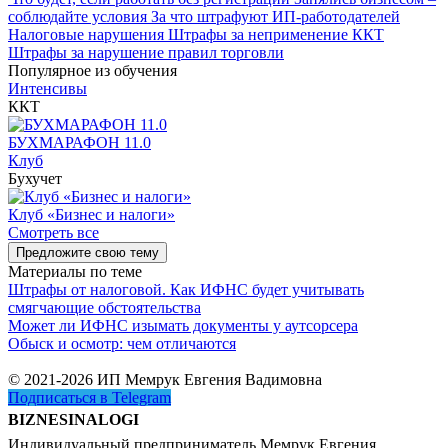
соблюдайте условия
За что штрафуют ИП-работодателей
Налоговые нарушения
Штрафы за неприменение ККТ
Штрафы за нарушение правил торговли
Популярное из обучения
Интенсивы
ККТ
БУХМАРАФОН 11.0
Клуб
Бухучет
Клуб «Бизнес и налоги»
Смотреть все
Предложите свою тему
Материалы по теме
Штрафы от налоговой. Как ИФНС будет учитывать
смягчающие обстоятельства
Может ли ИФНС изымать документы у аутсорсера
Обыск и осмотр: чем отличаются
© 2021-2026 ИП Мемрук Евгения Вадимовна
Подписаться в Telegram
BIZNESINALOGI
Индивидуальный предприниматель Мемрук Евгения