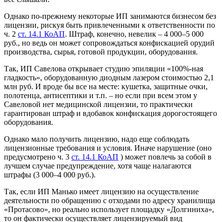
Однако по-прежнему некоторые ИП занимаются бизнесом без
лицензии, рискуя быть привлеченными к ответственности по
ч. 2
ст. 14.1 КоАП
. Штраф, конечно, невелик – 4 000–5 000
руб., но ведь он может сопровождаться конфискацией орудий
производства, сырья, готовой продукции, оборудования.
Так, ИП Савелова открывает студию эпиляции «100%-ная
гладкость», оборудованную диодным лазером стоимостью 2,1
млн руб. И вроде бы все на месте: кушетка, защитные очки,
полотенца, антисептики и т.п. – но если при всем этом у
Савеловой нет медицинской лицензии, то практически
гарантирован штраф и вдобавок конфискация дорогостоящего
оборудования.
Однако мало получить лицензию, надо еще соблюдать
лицензионные требования и условия. Иначе нарушение (оно
предусмотрено ч. 3
ст. 14.1 КоАП
) может повлечь за собой в
лучшем случае предупреждение, хотя чаще налагаются
штрафы (3 000–4 000 руб.).
Так, если ИП Манько имеет лицензию на осуществление
деятельности по обращению с отходами по адресу хранилища
«Протасово», но реально использует площадку «Долгиниха»,
то он фактически осуществляет лицензируемый вид