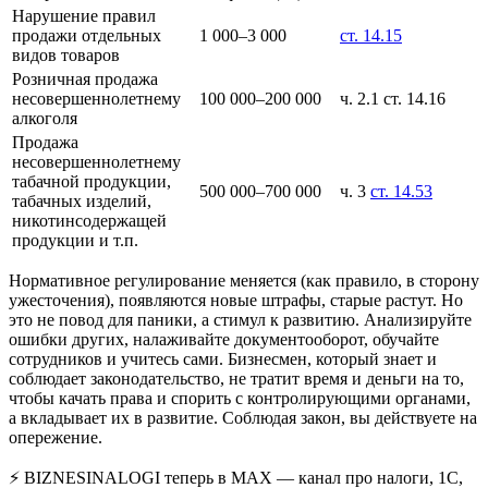
Нарушение правил
продажи отдельных
1 000–3 000
ст. 14.15
видов товаров
Розничная продажа
несовершеннолетнему
100 000–200 000
ч. 2.1 ст. 14.16
алкоголя
Продажа
несовершеннолетнему
табачной продукции,
500 000–700 000
ч. 3
ст. 14.53
табачных изделий,
никотинсодержащей
продукции и т.п.
Нормативное регулирование меняется (как правило, в сторону
ужесточения), появляются новые штрафы, старые растут. Но
это не повод для паники, а стимул к развитию. Анализируйте
ошибки других, налаживайте документооборот, обучайте
сотрудников и учитесь сами. Бизнесмен, который знает и
соблюдает законодательство, не тратит время и деньги на то,
чтобы качать права и спорить с контролирующими органами,
а вкладывает их в развитие. Соблюдая закон, вы действуете на
опережение.
⚡ BIZNESINALOGI теперь в MAX — канал про налоги, 1С,