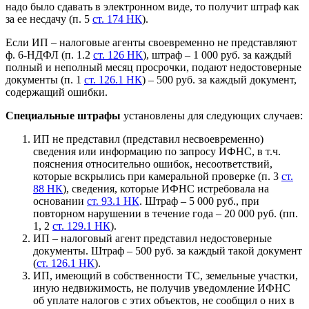
надо было сдавать в электронном виде, то получит штраф как
за ее несдачу (п. 5
ст. 174 НК
).
Если ИП – налоговые агенты своевременно не представляют
ф. 6-НДФЛ (п. 1.2
ст. 126 НК
), штраф – 1 000 руб. за каждый
полный и неполный месяц просрочки, подают недостоверные
документы (п. 1
ст. 126.1 НК
) – 500 руб. за каждый документ,
содержащий ошибки.
Специальные штрафы
установлены для следующих случаев:
ИП не представил (представил несвоевременно)
сведения или информацию по запросу ИФНС, в т.ч.
пояснения относительно ошибок, несоответствий,
которые вскрылись при камеральной проверке (п. 3
ст.
88 НК
), сведения, которые ИФНС истребовала на
основании
ст. 93.1 НК
. Штраф – 5 000 руб., при
повторном нарушении в течение года – 20 000 руб. (пп.
1, 2
ст. 129.1 НК
).
ИП – налоговый агент представил недостоверные
документы. Штраф – 500 руб. за каждый такой документ
(
ст. 126.1 НК
).
ИП, имеющий в собственности ТС, земельные участки,
иную недвижимость, не получив уведомление ИФНС
об уплате налогов с этих объектов, не сообщил о них в