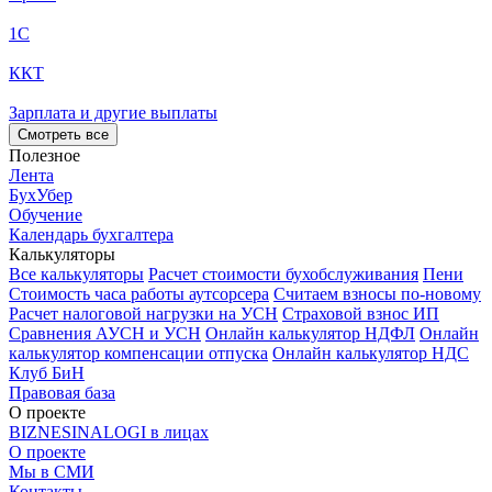
1С
ККТ
Зарплата и другие выплаты
Смотреть все
Полезное
Лента
БухУбер
Обучение
Календарь бухгалтера
Калькуляторы
Все калькуляторы
Расчет стоимости бухобслуживания
Пени
Стоимость часа работы аутсорсера
Считаем взносы по-новому
Расчет налоговой нагрузки на УСН
Страховой взнос ИП
Сравнения АУСН и УСН
Онлайн калькулятор НДФЛ
Онлайн
калькулятор компенсации отпуска
Онлайн калькулятор НДС
Клуб БиН
Правовая база
О проекте
BIZNESINALOGI в лицах
О проекте
Мы в СМИ
Контакты