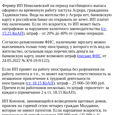
Фермер ИП Николаевский на период пастбищного выпаса
оформил на временную работу пастуха Асрора, гражданина
Таджикистана. Вида на жительство у Асрора нет, банковскую
карту в российском банке он открывать не хочет. ИП платит
ему наличными. Если это вскроется, то ИП может быть
оштрафован за нарушение валютного законодательства (
ст.
15.25 КоАП
), штраф – от 20% до 40% от суммы операции.
Согласно разъяснениям ФНС, наличными зарплату можно
выплачивать только тому иностранцу, у которого есть вид на
жительство, остальным надо перечислять деньги на
банковскую карту, иначе возможен штраф (
письмо ФНС
от
24.05.2022 № КЧ-19-9/122).
Если ИП примет на работу иностранца без разрешения на
работу, патента и т.п., то может наступить ответственность за
незаконное привлечение к трудовой деятельности
иностранцев (
ст. 18.15 КоАП
), штраф – 25 000–50 000 руб.
Причем если работников несколько, то штраф «прилетит» за
каждого (примечание 2 к ст. 18.15 КоАП).
ИП Кононов, занимающийся возведением щитовых домов,
привлек на горячий сезон четырех граждан Молдавии,
которые не имеют патентов. Если нарушение вскроется, то
минимальный штраф составит 100 000 руб. (25 000 х 4),