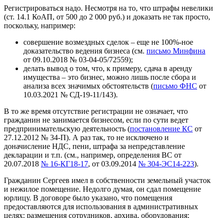
Регистрироваться надо. Несмотря на то, что штрафы невелики
(ст. 14.1 КоАП, от 500 до 2 000 руб.) и доказать не так просто,
поскольку, например:
совершение возмездных сделок – еще не 100%-ное
доказательство ведения бизнеса (см.
письмо Минфина
от 09.10.2018 № 03-04-05/72559);
делать вывод о том, что, к примеру, сдача в аренду
имущества – это бизнес, можно лишь после сбора и
анализа всех значимых обстоятельств (
письмо ФНС
от
10.03.2021 № СД-19-11/143).
В то же время отсутствие регистрации не означает, что
гражданин не занимается бизнесом, если по сути ведет
предпринимательскую деятельность (
постановление КС
от
27.12.2012 № 34-П). А раз так, то не исключено и
доначисление НДС, пени, штрафа за непредставление
декларации и т.п. (см., например, определения ВС от
20.07.2018
№ 16-КГ18-17
, от 03.09.2014
№ 304-ЭС14-223
).
Гражданин Сергеев имел в собственности земельный участок
и нежилое помещение. Недолго думая, он сдал помещение
юрлицу. В договоре было указано, что помещения
предоставляются для использования в административных
целях: размещения сотрудников, архива, оборудования;