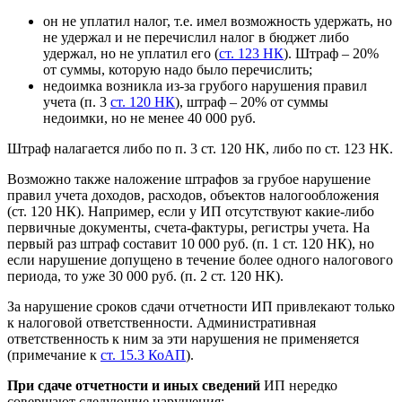
он не уплатил налог, т.е. имел возможность удержать, но
не удержал и не перечислил налог в бюджет либо
удержал, но не уплатил его (
ст. 123 НК
). Штраф – 20%
от суммы, которую надо было перечислить;
недоимка возникла из-за грубого нарушения правил
учета (п. 3
ст. 120 НК
), штраф – 20% от суммы
недоимки, но не менее 40 000 руб.
Штраф налагается либо по п. 3 ст. 120 НК, либо по ст. 123 НК.
Возможно также наложение штрафов за грубое нарушение
правил учета доходов, расходов, объектов налогообложения
(ст. 120 НК). Например, если у ИП отсутствуют какие-либо
первичные документы, счета-фактуры, регистры учета. На
первый раз штраф составит 10 000 руб. (п. 1 ст. 120 НК), но
если нарушение допущено в течение более одного налогового
периода, то уже 30 000 руб. (п. 2 ст. 120 НК).
За нарушение сроков сдачи отчетности ИП привлекают только
к налоговой ответственности. Административная
ответственность к ним за эти нарушения не применяется
(примечание к
ст. 15.3 КоАП
).
При сдаче отчетности и иных сведений
ИП нередко
совершают следующие нарушения: