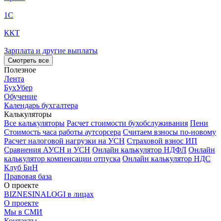
1С
ККТ
Зарплата и другие выплаты
Смотреть все
Полезное
Лента
БухУбер
Обучение
Календарь бухгалтера
Калькуляторы
Все калькуляторы
Расчет стоимости бухобслуживания
Пени
Стоимость часа работы аутсорсера
Считаем взносы по-новому
Расчет налоговой нагрузки на УСН
Страховой взнос ИП
Сравнения АУСН и УСН
Онлайн калькулятор НДФЛ
Онлайн
калькулятор компенсации отпуска
Онлайн калькулятор НДС
Клуб БиН
Правовая база
О проекте
BIZNESINALOGI в лицах
О проекте
Мы в СМИ
Контакты