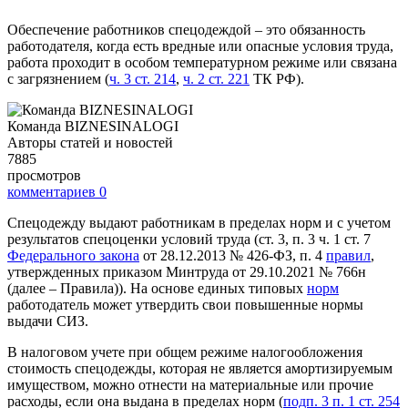
Обеспечение работников спецодеждой – это обязанность
работодателя, когда есть вредные или опасные условия труда,
работа проходит в особом температурном режиме или связана
с загрязнением (
ч. 3 ст. 214
,
ч. 2 ст. 221
ТК РФ).
Команда BIZNESINALOGI
Авторы статей и новостей
7885
просмотров
комментариев
0
Спецодежду выдают работникам в пределах норм и с учетом
результатов спецоценки условий труда (ст. 3, п. 3 ч. 1 ст. 7
Федерального закона
от 28.12.2013 № 426-ФЗ, п. 4
правил
,
утвержденных приказом Минтруда от 29.10.2021 № 766н
(далее – Правила)). На основе единых типовых
норм
работодатель может утвердить свои повышенные нормы
выдачи СИЗ.
В налоговом учете при общем режиме налогообложения
стоимость спецодежды, которая не является амортизируемым
имуществом, можно отнести на материальные или прочие
расходы, если она выдана в пределах норм (
подп. 3 п. 1 ст. 254