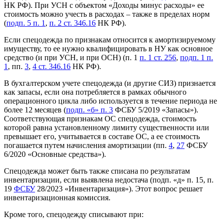
НК РФ). При УСН с объектом «Доходы минус расходы» ее
стоимость можно учесть в расходах – также в пределах норм
(
подп. 5 п. 1
,
п. 2 ст. 346.16
НК РФ).
Если спецодежда по признакам относится к амортизируемому
имуществу, то ее нужно квалифицировать в НУ как основное
средство (и при УСН, и при ОСН) (п. 1
п. 1 ст. 256
,
подп. 1 п.
1
, пп.
3
,
4 ст. 346.16
НК РФ).
В бухгалтерском учете спецодежда (и другие СИЗ) признается
как запасы, если она потребляется в рамках обычного
операционного цикла либо используется в течение периода не
более 12 месяцев (
подп. «б» п. 3
ФСБУ 5/2019 «Запасы»).
Соответствующая признакам ОС спецодежда, стоимость
которой равна установленному лимиту существенности или
превышает его, учитывается в составе ОС, а ее стоимость
погашается путем начисления амортизации (пп.
4
,
27
ФСБУ
6/2020 «Основные средства»).
Спецодежда может быть также списана по результатам
инвентаризации, если выявлена недостача (подп. «д» п. 15, п.
19
ФСБУ
28/2023 «Инвентаризация»). Этот вопрос решает
инвентаризационная комиссия.
Кроме того, спецодежду списывают при: