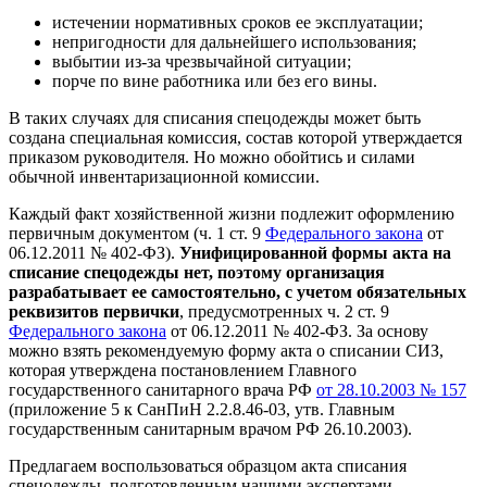
истечении нормативных сроков ее эксплуатации;
непригодности для дальнейшего использования;
выбытии из-за чрезвычайной ситуации;
порче по вине работника или без его вины.
В таких случаях для списания спецодежды может быть
создана специальная комиссия, состав которой утверждается
приказом руководителя. Но можно обойтись и силами
обычной инвентаризационной комиссии.
Каждый факт хозяйственной жизни подлежит оформлению
первичным документом (ч. 1 ст. 9
Федерального закона
от
06.12.2011 № 402-ФЗ).
Унифицированной формы акта на
списание спецодежды нет, поэтому организация
разрабатывает ее самостоятельно, с учетом обязательных
реквизитов первички
, предусмотренных ч. 2 ст. 9
Федерального закона
от 06.12.2011 № 402-ФЗ. За основу
можно взять рекомендуемую форму акта о списании СИЗ,
которая утверждена постановлением Главного
государственного санитарного врача РФ
от 28.10.2003 № 157
(приложение 5 к СанПиН 2.2.8.46-03, утв. Главным
государственным санитарным врачом РФ 26.10.2003).
Предлагаем воспользоваться образцом акта списания
спецодежды, подготовленным нашими экспертами.