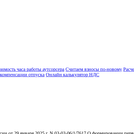
оимость часа работы аутсорсера
Считаем взносы по-новому
Расч
 компенсации отпуска
Онлайн калькулятор НДС
и от 29 января 2025 г. N 03-03-06/1/7617 О формировании пе