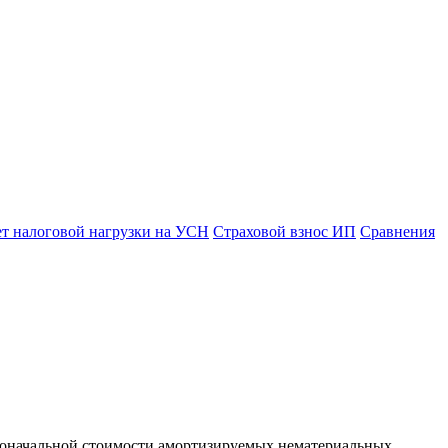
ет налоговой нагрузки на УСН
Страховой взнос ИП
Сравнения
рвоначальной стоимости амортизируемых нематериальных