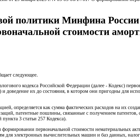
й политики Минфина России от
ервоначальной стоимости амор
бщает следующее.
Налогового кодекса Российской Федерации (далее - Кодекс) пер
е) и доведение их до состояния, в котором они пригодны для ис
ией, определяется как сумма фактических расходов на их создан
низаций, патентные пошлины, связанные с получением патентов, 
 пункта 3 статьи 257 Кодекса).
при формировании первоначальной стоимости нематериальных ак
мм для электронных вычислительных машин и баз данных, налог