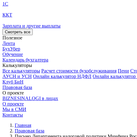
1С
ККТ
Зарплата и другие выплаты
Смотреть все
Полезное
Лента
БухУбер
Обучение
Календарь бухгалтера
Калькуляторы
Все калькуляторы
Расчет стоимости бухобслуживания
Пени
Ст
АУСН и УСН
Онлайн калькулятор НДФЛ
Онлайн калькулятор
Клуб БиН
Правовая база
О проекте
BIZNESINALOGI в лицах
О проекте
Мы в СМИ
Контакты
Главная
Правовая база
Письмо Департамента налоговой политики Минфина Росси