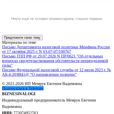
Никто ещё не оставил комментариев, станьте первым.
Предложите свою тему
Материалы по теме
Письмо Департамента налоговой политики Минфина России
от 17 октября 2025 г. N 03-07-07/100767
Письмо ТПП РФ от 29.07.2026 N ПР/0621 "Об отдельных
вопросах свидетельствования обстоятельств непреодолимой
силы"
Письмо Федеральной налоговой службы от 12 июля 2023 г. №
АБ-4-20/8841@ “О направлении позиции”
© 2021-2026 ИП Мемрук Евгения Вадимовна
Подписаться в Telegram
BIZNESINALOGI
Индивидуальный предприниматель Мемрук Евгения
Вадимовна
ИНН:
772074952763