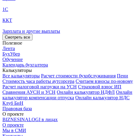
1С
ККТ
Зарплата и другие выплаты
Смотреть все
Полезное
Лента
БухУбер
Обучение
Календарь бухгалтера
Калькуляторы
Все калькуляторы
Расчет стоимости бухобслуживания
Пени
Стоимость часа работы аутсорсера
Считаем взносы по-новому
Расчет налоговой нагрузки на УСН
Страховой взнос ИП
Сравнения АУСН и УСН
Онлайн калькулятор НДФЛ
Онлайн
калькулятор компенсации отпуска
Онлайн калькулятор НДС
Клуб БиН
Правовая база
О проекте
BIZNESINALOGI в лицах
О проекте
Мы в СМИ
Контакты