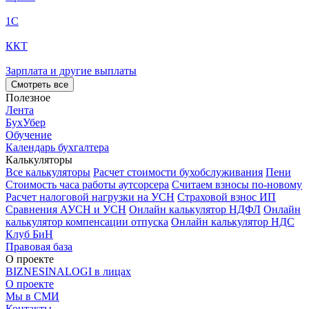
1С
ККТ
Зарплата и другие выплаты
Смотреть все
Полезное
Лента
БухУбер
Обучение
Календарь бухгалтера
Калькуляторы
Все калькуляторы
Расчет стоимости бухобслуживания
Пени
Стоимость часа работы аутсорсера
Считаем взносы по-новому
Расчет налоговой нагрузки на УСН
Страховой взнос ИП
Сравнения АУСН и УСН
Онлайн калькулятор НДФЛ
Онлайн
калькулятор компенсации отпуска
Онлайн калькулятор НДС
Клуб БиН
Правовая база
О проекте
BIZNESINALOGI в лицах
О проекте
Мы в СМИ
Контакты