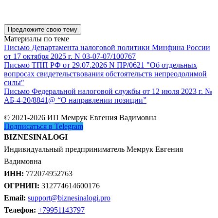
Предложите свою тему
Материалы по теме
Письмо Департамента налоговой политики Минфина России
от 17 октября 2025 г. N 03-07-07/100767
Письмо ТПП РФ от 29.07.2026 N ПР/0621 "Об отдельных
вопросах свидетельствования обстоятельств непреодолимой
силы"
Письмо Федеральной налоговой службы от 12 июля 2023 г. №
АБ-4-20/8841@ “О направлении позиции”
© 2021-2026 ИП Мемрук Евгения Вадимовна
Подписаться в Telegram
BIZNESINALOGI
Индивидуальный предприниматель Мемрук Евгения
Вадимовна
ИНН:
772074952763
ОГРНИП:
312774614600176
Email:
support@biznesinalogi.pro
Телефон:
+79951143797