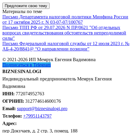
Предложите свою тему
Материалы по теме
Письмо Департамента налоговой политики Минфина России
от 17 октября 2025 г. N 03-07-07/100767
Письмо ТПП РФ от 29.07.2026 N ПР/0621 "Об отдельных
вопросах свидетельствования обстоятельств непреодолимой
силы"
Письмо Федеральной налоговой службы от 12 июля 2023 г. №
АБ-4-20/8841@ “О направлении позиции”
© 2021-2026 ИП Мемрук Евгения Вадимовна
Подписаться в Telegram
BIZNESINALOGI
Индивидуальный предприниматель Мемрук Евгения
Вадимовна
ИНН:
772074952763
ОГРНИП:
312774614600176
Email:
support@biznesinalogi.pro
Телефон:
+79951143797
Адрес:
пер Докучаев, д. 2 стр. 3, помещ. 188