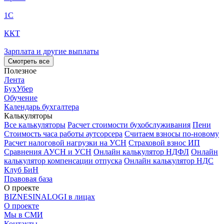
1С
ККТ
Зарплата и другие выплаты
Смотреть все
Полезное
Лента
БухУбер
Обучение
Календарь бухгалтера
Калькуляторы
Все калькуляторы
Расчет стоимости бухобслуживания
Пени
Стоимость часа работы аутсорсера
Считаем взносы по-новому
Расчет налоговой нагрузки на УСН
Страховой взнос ИП
Сравнения АУСН и УСН
Онлайн калькулятор НДФЛ
Онлайн
калькулятор компенсации отпуска
Онлайн калькулятор НДС
Клуб БиН
Правовая база
О проекте
BIZNESINALOGI в лицах
О проекте
Мы в СМИ
Контакты