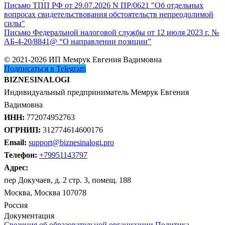
Письмо ТПП РФ от 29.07.2026 N ПР/0621 "Об отдельных
вопросах свидетельствования обстоятельств непреодолимой
силы"
Письмо Федеральной налоговой службы от 12 июля 2023 г. №
АБ-4-20/8841@ “О направлении позиции”
© 2021-2026 ИП Мемрук Евгения Вадимовна
Подписаться в Telegram
BIZNESINALOGI
Индивидуальный предприниматель Мемрук Евгения
Вадимовна
ИНН:
772074952763
ОГРНИП:
312774614600176
Email:
support@biznesinalogi.pro
Телефон:
+79951143797
Адрес:
пер Докучаев, д. 2 стр. 3, помещ. 188
Москва, Москва 107078
Россия
Документация
Сведения об образовательной организации
Политика