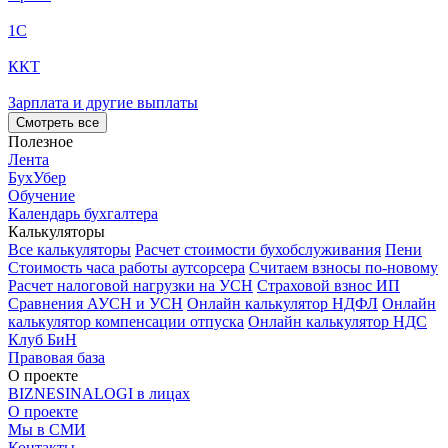
1С
ККТ
Зарплата и другие выплаты
Смотреть все
Полезное
Лента
БухУбер
Обучение
Календарь бухгалтера
Калькуляторы
Все калькуляторы
Расчет стоимости бухобслуживания
Пени
Стоимость часа работы аутсорсера
Считаем взносы по-новому
Расчет налоговой нагрузки на УСН
Страховой взнос ИП
Сравнения АУСН и УСН
Онлайн калькулятор НДФЛ
Онлайн
калькулятор компенсации отпуска
Онлайн калькулятор НДС
Клуб БиН
Правовая база
О проекте
BIZNESINALOGI в лицах
О проекте
Мы в СМИ
Контакты