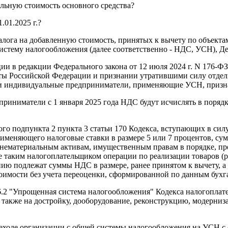
льную стоимость основного средства?
01.2025 г.?
алога на добавленную стоимость, принятых к вычету по объектам
истему налогообложения (далее соответственно - НДС, УСН), Д
и в редакции Федерального закона от 12 июля 2024 г. N 176-Ф
кты Российской Федерации и признании утратившими силу отде
ции и индивидуальные предприниматели, применяющие УСН, при
приниматели с 1 января 2025 года НДС будут исчислять в поряд
ого подпункта 2 пункта 3 статьи 170 Кодекса, вступающих в силу
меняющего налоговые ставки в размере 5 или 7 процентов, су
 и нематериальным активам, имущественным правам в порядке, п
е таким налогоплательщиком операции по реализации товаров (
ю подлежат суммы НДС в размере, ранее принятом к вычету, а 
оимости без учета переоценки, сформированной по данным бухга
ы 26.2 "Упрощенная система налогообложения" Кодекса налогоп
а также на достройку, дооборудование, реконструкцию, модерниз
ереходе организации с общей системы налогообложения на УСН с