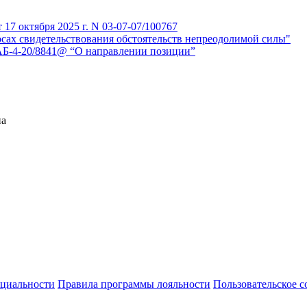
7 октября 2025 г. N 03-07-07/100767
сах свидетельствования обстоятельств непреодолимой силы"
АБ-4-20/8841@ “О направлении позиции”
на
циальности
Правила программы лояльности
Пользовательское 