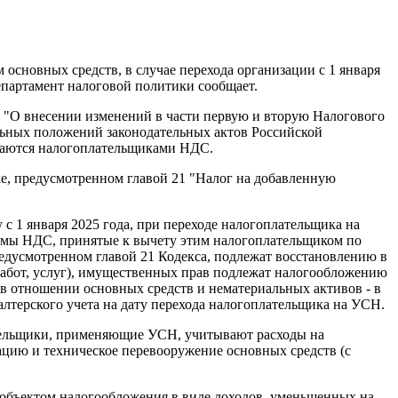
 основных средств, в случае перехода организации с 1 января
епартамент налоговой политики сообщает.
З "О внесении изменений в части первую и вторую Налогового
льных положений законодательных актов Российской
знаются налогоплательщиками НДС.
ке, предусмотренном главой 21 "Налог на добавленную
 с 1 января 2025 года, при переходе налогоплательщика на
ммы НДС, принятые к вычету этим налогоплательщиком по
редусмотренном главой 21 Кодекса, подлежат восстановлению в
работ, услуг), имущественных прав подлежат налогообложению
в отношении основных средств и нематериальных активов - в
лтерского учета на дату перехода налогоплательщика на УСН.
лательщики, применяющие УСН, учитывают расходы на
ацию и техническое перевооружение основных средств (с
 объектом налогообложения в виде доходов, уменьшенных на