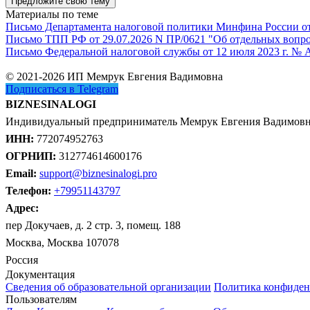
Предложите свою тему
Материалы по теме
Письмо Департамента налоговой политики Минфина России от 1
Письмо ТПП РФ от 29.07.2026 N ПР/0621 "Об отдельных вопро
Письмо Федеральной налоговой службы от 12 июля 2023 г. № 
© 2021-2026 ИП Мемрук Евгения Вадимовна
Подписаться в Telegram
BIZNESINALOGI
Индивидуальный предприниматель Мемрук Евгения Вадимов
ИНН:
772074952763
ОГРНИП:
312774614600176
Email:
support@biznesinalogi.pro
Телефон:
+79951143797
Адрес:
пер Докучаев, д. 2 стр. 3, помещ. 188
Москва, Москва 107078
Россия
Документация
Сведения об образовательной организации
Политика конфиден
Пользователям