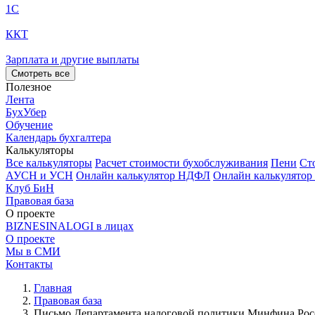
1С
ККТ
Зарплата и другие выплаты
Смотреть все
Полезное
Лента
БухУбер
Обучение
Календарь бухгалтера
Калькуляторы
Все калькуляторы
Расчет стоимости бухобслуживания
Пени
Ст
АУСН и УСН
Онлайн калькулятор НДФЛ
Онлайн калькулятор
Клуб БиН
Правовая база
О проекте
BIZNESINALOGI в лицах
О проекте
Мы в СМИ
Контакты
Главная
Правовая база
Письмо Департамента налоговой политики Минфина России