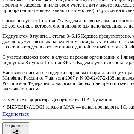
величину расходов, в налоговом учете на дату такого переход
приобретения (первоначальной стоимостью) и суммой начислен
Согласно пункту 1 статьи 257 Кодекса первоначальная стоимост
до состояния, в котором оно пригодно для использования, за 
Подпунктом 8 пункта 1 статьи 346.16 Кодекса предусмотрено
доходов, уменьшенных на величину расходов, учитывают рас
в состав расходов в соответствии с данной статьей и статьей 34
С учетом изложенного, в случае перехода организации с 1 янв
подпункта 8 пункта 1 статьи 346.16 Кодекса учесть в составе
Настоящее письмо не содержит правовых норм или общих прав
Минфина России от 7 августа 2007 г. N 03-02-07/2-138 напра
Российской Федерации о налогах и сборах и не препятствует р
настоящем письме.
Заместитель директора Департамента
Н.А. Кузьмина
⚡ BIZNESINALOGI теперь в MAX — канал про налоги, 1С, рабо
Подписаться
Поделиться