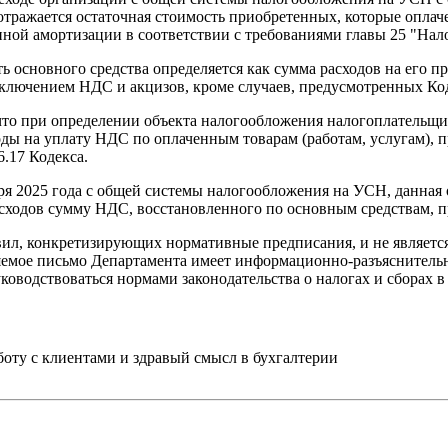
а отражается остаточная стоимость приобретенных, которые опла
ной амортизации в соответствии с требованиями главы 25 "Нал
ь основного средства определяется как сумма расходов на его п
исключением НДС и акцизов, кроме случаев, предусмотренных Ко
, что при определении объекта налогообложения налогоплатель
ходы на уплату НДС по оплаченным товарам (работам, услугам)
6.17 Кодекса.
аря 2025 года с общей системы налогообложения на УСН, данная
 расходов сумму НДС, восстановленного по основным средствам,
ил, конкретизирующих нормативные предписания, и не являетс
вляемое письмо Департамента имеет информационно-разъяснитель
уководствоваться нормами законодательства о налогах и сборах
ту с клиентами и здравый смысл в бухгалтерии