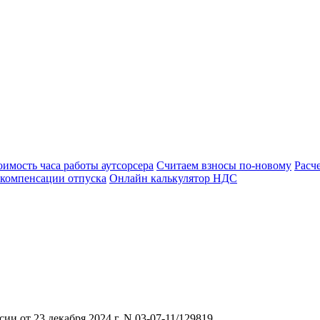
оимость часа работы аутсорсера
Считаем взносы по-новому
Расч
 компенсации отпуска
Онлайн калькулятор НДС
 от 23 декабря 2024 г. N 03-07-11/129819