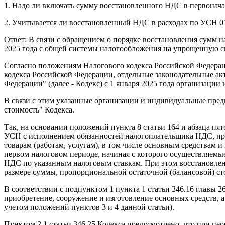
1. Надо ли включать сумму восстановленного НДС в первонача
2. Учитывается ли восстановленный НДС в расходах по УСН 01.
Ответ: В связи с обращением о порядке восстановления сумм н
2025 года с общей системы налогообложения на упрощенную с
Согласно положениям Налогового кодекса Российской Федераци
кодекса Российской Федерации, отдельные законодательные а
Федерации" (далее - Кодекс) с 1 января 2025 года организа
В связи с этим указанные организации и индивидуальные пред
стоимость" Кодекса.
Так, на основании положений пункта 8 статьи 164 и абзаца пят
УСН с исполнением обязанностей налогоплательщика НДС, при
товарам (работам, услугам), в том числе основным средствам
первом налоговом периоде, начиная с которого осуществляемы
НДС по указанным налоговым ставкам. При этом восстановлени
размере суммы, пропорциональной остаточной (балансовой) ст
В соответствии с подпунктом 1 пункта 1 статьи 346.16 глав
приобретение, сооружение и изготовление основных средств, 
учетом положений пунктов 3 и 4 данной статьи).
Пунктом 2.1 статьи 346.25 Кодекса предусмотрено, что при п