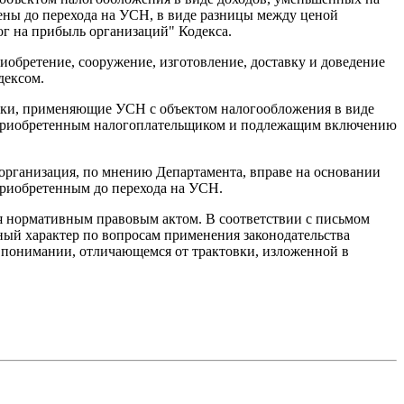
чены до перехода на УСН, в виде разницы между ценой
ог на прибыль организаций" Кодекса.
риобретение, сооружение, изготовление, доставку и доведение
дексом.
щики, применяющие УСН с объектом налогообложения в виде
, приобретенным налогоплательщиком и подлежащим включению
 организация, по мнению Департамента, вправе на основании
 приобретенным до перехода на УСН.
я нормативным правовым актом. В соответствии с письмом
ный характер по вопросам применения законодательства
 в понимании, отличающемся от трактовки, изложенной в