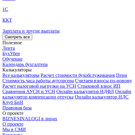
1С
ККТ
Зарплата и другие выплаты
Смотреть все
Полезное
Лента
БухУбер
Обучение
Календарь бухгалтера
Калькуляторы
Все калькуляторы
Расчет стоимости бухобслуживания
Пени
Стоимость часа работы аутсорсера
Считаем взносы по-новому
Расчет налоговой нагрузки на УСН
Страховой взнос ИП
Сравнения АУСН и УСН
Онлайн калькулятор НДФЛ
Онлайн
калькулятор компенсации отпуска
Онлайн калькулятор НДС
Клуб БиН
Правовая база
О проекте
BIZNESINALOGI в лицах
О проекте
Мы в СМИ
Контакты