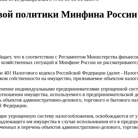
й политики Минфина России от
бщает, что в соответствии с Регламентом Министерства финан
х хозяйственных ситуаций в Минфине России не рассматриваютс
0 и 401 Налогового кодекса Российской Федерации (далее - Нало
ом собственности на имущество, признаваемое объектом налого
рименение индивидуальными предпринимателями упрощенной сис
 отношении имущества, используемого в предпринимательской д
 объектов административно-делового, торгового и бытового наз
й Федерации.
ие упрощенную систему налогообложения, освобождаются от уп
надлежащего им имущества в случае использования его в предпр
енных в перечень объектов административно-делового, торгово