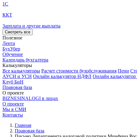
1С
ККТ
Зарплата и другие выплаты
Смотреть все
Полезное
Лента
БухУбер
Обучение
Календарь бухгалтера
Калькуляторы
Все калькуляторы
Расчет стоимости бухобслуживания
Пени
Ст
АУСН и УСН
Онлайн калькулятор НДФЛ
Онлайн калькулятор
Клуб БиН
Правовая база
О проекте
BIZNESINALOGI в лицах
О проекте
Мы в СМИ
Контакты
Главная
Правовая база
Письмо Департамента налоговой политики Минфина России