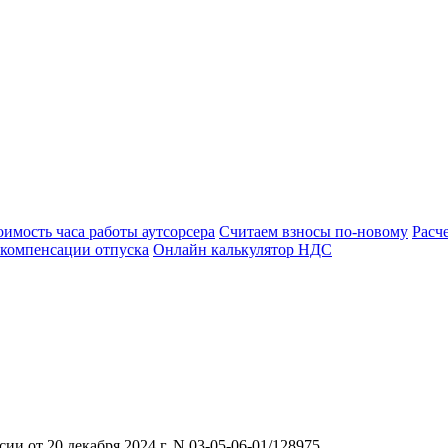
оимость часа работы аутсорсера
Считаем взносы по-новому
Расч
 компенсации отпуска
Онлайн калькулятор НДС
 от 20 декабря 2024 г. N 03-05-06-01/128975