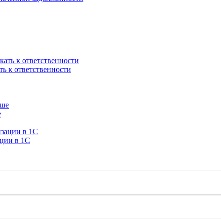
ть к ответственности
е
ации в 1C