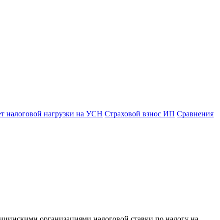
ет налоговой нагрузки на УСН
Страховой взнос ИП
Сравнения
дицинскими организациями налоговой ставки по налогу на