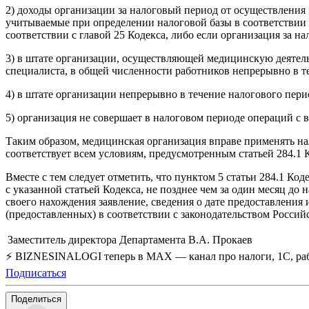
2) доходы организации за налоговый период от осуществления
учитываемые при определении налоговой базы в соответствии с
соответствии с главой 25 Кодекса, либо если организация за н
3) в штате организации, осуществляющей медицинскую деятель
специалиста, в общей численности работников непрерывно в те
4) в штате организации непрерывно в течение налогового перио
5) организация не совершает в налоговом периоде операций 
Таким образом, медицинская организация вправе применять нал
соответствует всем условиям, предусмотренным статьей 284.1 
Вместе с тем следует отметить, что пунктом 5 статьи 284.1 К
с указанной статьей Кодекса, не позднее чем за один месяц до
своего нахождения заявление, сведения о дате предоставлени
(предоставленных) в соответствии с законодательством Росси
Заместитель директора Департамента
В.А. Прокаев
⚡ BIZNESINALOGI теперь в MAX — канал про налоги, 1С, рабо
Подписаться
Поделиться