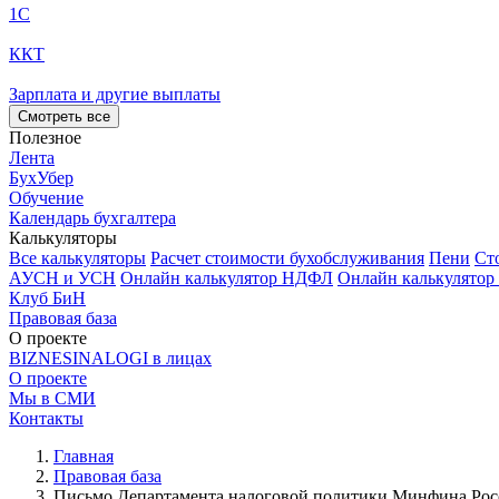
1С
ККТ
Зарплата и другие выплаты
Смотреть все
Полезное
Лента
БухУбер
Обучение
Календарь бухгалтера
Калькуляторы
Все калькуляторы
Расчет стоимости бухобслуживания
Пени
Ст
АУСН и УСН
Онлайн калькулятор НДФЛ
Онлайн калькулятор
Клуб БиН
Правовая база
О проекте
BIZNESINALOGI в лицах
О проекте
Мы в СМИ
Контакты
Главная
Правовая база
Письмо Департамента налоговой политики Минфина Росси