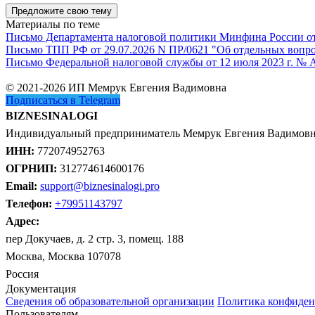
Предложите свою тему
Материалы по теме
Письмо Департамента налоговой политики Минфина России от 1
Письмо ТПП РФ от 29.07.2026 N ПР/0621 "Об отдельных вопро
Письмо Федеральной налоговой службы от 12 июля 2023 г. № 
© 2021-2026 ИП Мемрук Евгения Вадимовна
Подписаться в Telegram
BIZNESINALOGI
Индивидуальный предприниматель Мемрук Евгения Вадимов
ИНН:
772074952763
ОГРНИП:
312774614600176
Email:
support@biznesinalogi.pro
Телефон:
+79951143797
Адрес:
пер Докучаев, д. 2 стр. 3, помещ. 188
Москва, Москва 107078
Россия
Документация
Сведения об образовательной организации
Политика конфиден
Пользователям