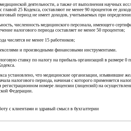
 медицинской деятельности, а также от выполнения научных исс
 главой 25 Кодекса, составляют не менее 90 процентов ее дохо
алоговый период не имеет доходов, учитываемых при определении
ность, численность медицинского персонала, имеющего сертифи
чение налогового периода составляет не менее 50 процентов;
да числятся не менее 15 работников;
с векселями и производными финансовыми инструментами.
оговую ставку по налогу на прибыль организаций в размере 0 пр
Кодекса.
одекса установлено, что медицинские организации, изъявившие ж
 начала налогового периода, начиная с которого применяется нал
я и регистрационном номере лицензии (лицензий) на осуществле
йской Федерации.
ту с клиентами и здравый смысл в бухгалтерии