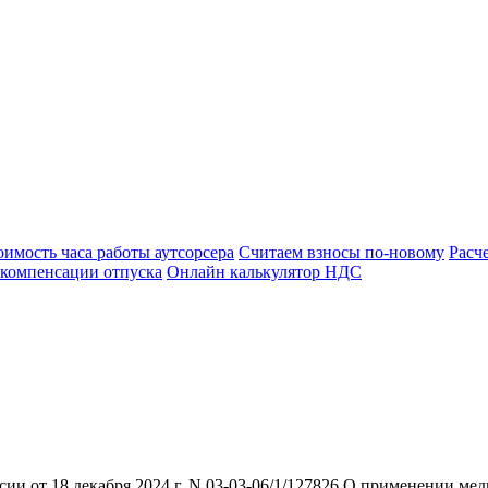
оимость часа работы аутсорсера
Считаем взносы по-новому
Расч
 компенсации отпуска
Онлайн калькулятор НДС
и от 18 декабря 2024 г. N 03-03-06/1/127826 О применении ме