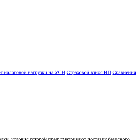
ет налоговой нагрузки на УСН
Страховой взнос ИП
Сравнения
елки, условия которой предусматривают поставку базисного