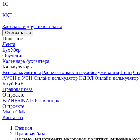
1С
ККТ
Зарплата и другие выплаты
Смотреть все
Полезное
Лента
БухУбер
Обучение
Календарь бухгалтера
Калькуляторы
Все калькуляторы
Расчет стоимости бухобслуживания
Пени
Ст
АУСН и УСН
Онлайн калькулятор НДФЛ
Онлайн калькулятор
Клуб БиН
Правовая база
О проекте
BIZNESINALOGI в лицах
О проекте
Мы в СМИ
Контакты
Главная
Правовая база
Письмо Департамента налоговой политики Минфина России