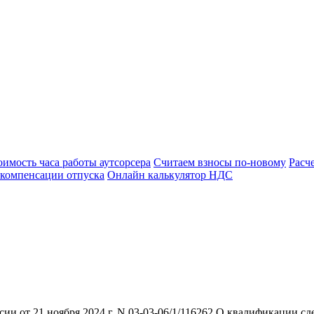
оимость часа работы аутсорсера
Считаем взносы по-новому
Расч
 компенсации отпуска
Онлайн калькулятор НДС
 от 21 ноября 2024 г. N 03-03-06/1/116262 О квалификации сд