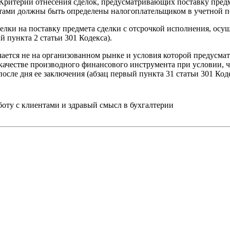
. Критерии отнесения сделок, предусматривающих поставку пред
ами должны быть определены налогоплательщиком в учетной по
лки на поставку предмета сделки с отсрочкой исполнения, осущ
 пункта 2 статьи 301 Кодекса).
ается не на организованном рынке и условия которой предусмат
ачестве производного финансового инструмента при условии, чт
после дня ее заключения (абзац первый пункта 3
1
статьи 301 Коде
ту с клиентами и здравый смысл в бухгалтерии