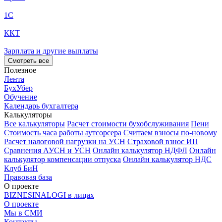
1С
ККТ
Зарплата и другие выплаты
Смотреть все
Полезное
Лента
БухУбер
Обучение
Календарь бухгалтера
Калькуляторы
Все калькуляторы
Расчет стоимости бухобслуживания
Пени
Стоимость часа работы аутсорсера
Считаем взносы по-новому
Расчет налоговой нагрузки на УСН
Страховой взнос ИП
Сравнения АУСН и УСН
Онлайн калькулятор НДФЛ
Онлайн
калькулятор компенсации отпуска
Онлайн калькулятор НДС
Клуб БиН
Правовая база
О проекте
BIZNESINALOGI в лицах
О проекте
Мы в СМИ
Контакты