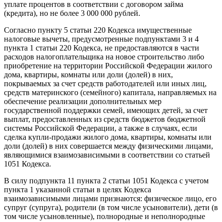
уплате процентов в соответствии с договором займа
(кредита), но не более 3 000 000 рублей.
Согласно пункту 5 статьи 220 Кодекса имущественные
налоговые вычеты, предусмотренные подпунктами 3 и 4
пункта 1 статьи 220 Кодекса, не предоставляются в части
расходов налогоплательщика на новое строительство либо
приобретение на территории Российской Федерации жилого
дома, квартиры, комнаты или доли (долей) в них,
покрываемых за счет средств работодателей или иных лиц,
средств материнского (семейного) капитала, направляемых на
обеспечение реализации дополнительных мер
государственной поддержки семей, имеющих детей, за счет
выплат, предоставленных из средств бюджетов бюджетной
системы Российской Федерации, а также в случаях, если
сделка купли-продажи жилого дома, квартиры, комнаты или
доли (долей) в них совершается между физическими лицами,
являющимися взаимозависимыми в соответствии со статьей
105
1
Кодекса.
В силу подпункта 11 пункта 2 статьи 105
1
Кодекса с учетом
пункта 1 указанной статьи в целях Кодекса
взаимозависимыми лицами признаются: физическое лицо, его
супруг (супруга), родители (в том числе усыновители), дети (в
том числе усыновленные), полнородные и неполнородные