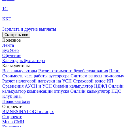
1С
ККТ
Зарплата и другие выплаты
Смотреть все
Полезное
Лента
БухУбер
Обучение
Календарь бухгалтера
Калькуляторы
Все калькуляторы
Расчет стоимости бухобслуживания
Пени
Стоимость часа работы аутсорсера
Считаем взносы по-новому
Расчет налоговой нагрузки на УСН
Страховой взнос ИП
Сравнения АУСН и УСН
Онлайн калькулятор НДФЛ
Онлайн
калькулятор компенсации отпуска
Онлайн калькулятор НДС
Клуб БиН
Правовая база
О проекте
BIZNESINALOGI в лицах
О проекте
Мы в СМИ
Контакты