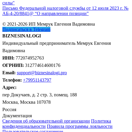
силы"
Письмо Федеральной налоговой службы от 12 июля 2023 г. №
АБ-4-20/8841@ “О направлении позиции”
© 2021-2026 ИП Мемрук Евгения Вадимовна
Подписаться в Telegram
BIZNESINALOGI
Индивидуальный предприниматель Мемрук Евгения
Вадимовна
ИНН:
772074952763
ОГРНИП:
312774614600176
Email:
support@biznesinalogi.pro
Телефон:
+79951143797
Адрес:
пер Докучаев, д. 2 стр. 3, помещ. 188
Москва, Москва 107078
Россия
Документация
Сведения об образовательной организации
Политика
конфиденциальности
Правила программы лояльности
Пользовательское соглашение