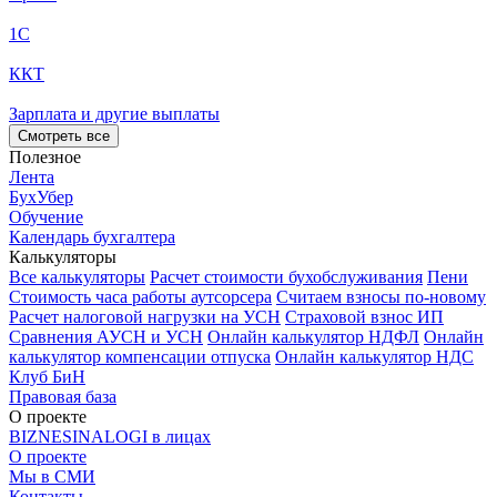
1С
ККТ
Зарплата и другие выплаты
Смотреть все
Полезное
Лента
БухУбер
Обучение
Календарь бухгалтера
Калькуляторы
Все калькуляторы
Расчет стоимости бухобслуживания
Пени
Стоимость часа работы аутсорсера
Считаем взносы по-новому
Расчет налоговой нагрузки на УСН
Страховой взнос ИП
Сравнения АУСН и УСН
Онлайн калькулятор НДФЛ
Онлайн
калькулятор компенсации отпуска
Онлайн калькулятор НДС
Клуб БиН
Правовая база
О проекте
BIZNESINALOGI в лицах
О проекте
Мы в СМИ
Контакты