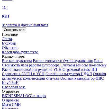
1С
ККТ
Зарплата и другие выплаты
Смотреть все
Полезное
Лента
БухУбер
Обучение
Календарь бухгалтера
Калькуляторы
Все калькуляторы
Расчет стоимости бухобслуживания
Пени
Стоимость часа работы аутсорсера
Считаем взносы по-новому
Расчет налоговой нагрузки на УСН
Страховой взнос ИП
Сравнения АУСН и УСН
Онлайн калькулятор НДФЛ
Онлайн
калькулятор компенсации отпуска
Онлайн калькулятор НДС
Клуб БиН
Правовая база
О проекте
BIZNESINALOGI в лицах
О проекте
Мы в СМИ
Контакты