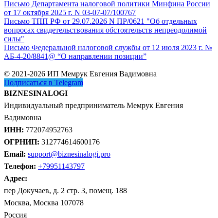
Письмо Департамента налоговой политики Минфина России
от 17 октября 2025 г. N 03-07-07/100767
Письмо ТПП РФ от 29.07.2026 N ПР/0621 "Об отдельных
вопросах свидетельствования обстоятельств непреодолимой
силы"
Письмо Федеральной налоговой службы от 12 июля 2023 г. №
АБ-4-20/8841@ “О направлении позиции”
© 2021-2026 ИП Мемрук Евгения Вадимовна
Подписаться в Telegram
BIZNESINALOGI
Индивидуальный предприниматель Мемрук Евгения
Вадимовна
ИНН:
772074952763
ОГРНИП:
312774614600176
Email:
support@biznesinalogi.pro
Телефон:
+79951143797
Адрес:
пер Докучаев, д. 2 стр. 3, помещ. 188
Москва, Москва 107078
Россия