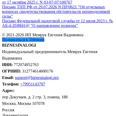
от 17 октября 2025 г. N 03-07-07/100767
Письмо ТПП РФ от 29.07.2026 N ПР/0621 "Об отдельных
вопросах свидетельствования обстоятельств непреодолимой
силы"
Письмо Федеральной налоговой службы от 12 июля 2023 г. №
АБ-4-20/8841@ “О направлении позиции”
© 2021-2026 ИП Мемрук Евгения Вадимовна
Подписаться в Telegram
BIZNESINALOGI
Индивидуальный предприниматель Мемрук Евгения
Вадимовна
ИНН:
772074952763
ОГРНИП:
312774614600176
Email:
support@biznesinalogi.pro
Телефон:
+79951143797
Адрес:
пер Докучаев, д. 2 стр. 3, помещ. 188
Москва, Москва 107078
Россия
Документация