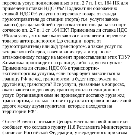
перечень услуг, поименованных в пп. 2.7 п. 1 ст. 164 НК для
применения ставки НДС 0%? Подлежат ли обложению
ставкой НДС 0% услуги по перевозке товара от склада
грузоотправителя до станции (порта) (т.е. услуги завоза-
вывоза) для дальнейшей перевозки этого товара на экспорт
согласно пп. 2.7 п. 1 ст. 164 НК? Применима ли ставка НДС
0% для услуг, которые оказываются в отношении перевозки
товаров автотранспортом (до станции, порта от
грузоотправителя) или ж/д транспортом, а также услуг по
затарке контейнеров, взвешивания груза и т.д. по не
затаможенному товару на момент предоставления этих ТЭУ?
Затаможка происходит на границе, либо в другом пункте.
Применима ли ставка НДС 0% к транспортно-
экспедиторским услугам, если товар будет вывозиться за
границу РФ не ж/д транспортом, а будет перегружен на
другой вид транспорта? Все услуги, указанные в вопросах,
оказываются по договору транспортно-экспедиционных
услуг. Организация сама не производит доставку груза ж/д
транспортом, а только готовит груз для отправки по железной
дороге между двумя пунктами, которые находятся на
территории РФ".
Ответ: В связи с письмом Департамент налоговой политики
сообщает, что согласно пункту 11.8 Регламента Министерства
финансов Российской Федерации, утвержденного приказом