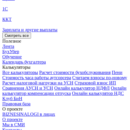
1С
ККТ
Зарплата и другие выплаты
Смотреть все
Полезное
Лента
БухУбер
Обучение
Календарь бухгалтера
Калькуляторы
Все калькуляторы
Расчет стоимости бухобслуживания
Пени
Стоимость часа работы аутсорсера
Считаем взносы по-новому
Расчет налоговой нагрузки на УСН
Страховой взнос ИП
Сравнения АУСН и УСН
Онлайн калькулятор НДФЛ
Онлайн
калькулятор компенсации отпуска
Онлайн калькулятор НДС
Клуб БиН
Правовая база
О проекте
BIZNESINALOGI в лицах
О проекте
Мы в СМИ
Контакты