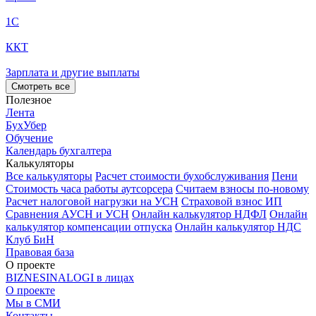
1С
ККТ
Зарплата и другие выплаты
Смотреть все
Полезное
Лента
БухУбер
Обучение
Календарь бухгалтера
Калькуляторы
Все калькуляторы
Расчет стоимости бухобслуживания
Пени
Стоимость часа работы аутсорсера
Считаем взносы по-новому
Расчет налоговой нагрузки на УСН
Страховой взнос ИП
Сравнения АУСН и УСН
Онлайн калькулятор НДФЛ
Онлайн
калькулятор компенсации отпуска
Онлайн калькулятор НДС
Клуб БиН
Правовая база
О проекте
BIZNESINALOGI в лицах
О проекте
Мы в СМИ
Контакты