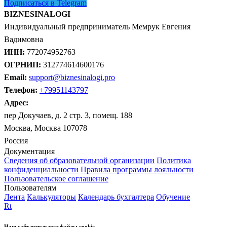
Подписаться в Telegram
BIZNESINALOGI
Индивидуальный предприниматель Мемрук Евгения
Вадимовна
ИНН:
772074952763
ОГРНИП:
312774614600176
Email:
support@biznesinalogi.pro
Телефон:
+79951143797
Адрес:
пер Докучаев, д. 2 стр. 3, помещ. 188
Москва, Москва 107078
Россия
Документация
Сведения об образовательной организации
Политика
конфиденциальности
Правила программы лояльности
Пользовательское соглашение
Пользователям
Лента
Калькуляторы
Календарь бухгалтера
Обучение
Rt
Наш сайт использует файлы cookie.