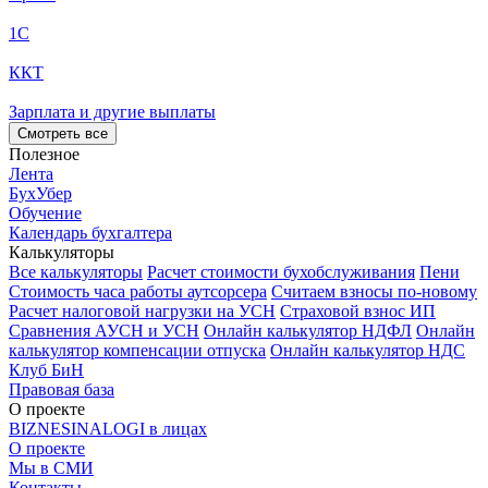
1С
ККТ
Зарплата и другие выплаты
Смотреть все
Полезное
Лента
БухУбер
Обучение
Календарь бухгалтера
Калькуляторы
Все калькуляторы
Расчет стоимости бухобслуживания
Пени
Стоимость часа работы аутсорсера
Считаем взносы по-новому
Расчет налоговой нагрузки на УСН
Страховой взнос ИП
Сравнения АУСН и УСН
Онлайн калькулятор НДФЛ
Онлайн
калькулятор компенсации отпуска
Онлайн калькулятор НДС
Клуб БиН
Правовая база
О проекте
BIZNESINALOGI в лицах
О проекте
Мы в СМИ
Контакты