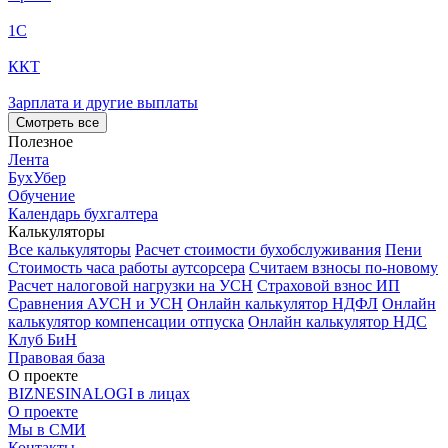
1С
ККТ
Зарплата и другие выплаты
Смотреть все
Полезное
Лента
БухУбер
Обучение
Календарь бухгалтера
Калькуляторы
Все калькуляторы
Расчет стоимости бухобслуживания
Пени
Стоимость часа работы аутсорсера
Считаем взносы по-новому
Расчет налоговой нагрузки на УСН
Страховой взнос ИП
Сравнения АУСН и УСН
Онлайн калькулятор НДФЛ
Онлайн
калькулятор компенсации отпуска
Онлайн калькулятор НДС
Клуб БиН
Правовая база
О проекте
BIZNESINALOGI в лицах
О проекте
Мы в СМИ
Контакты