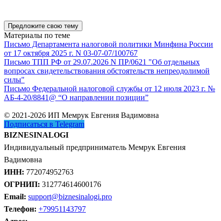
Предложите свою тему
Материалы по теме
Письмо Департамента налоговой политики Минфина России
от 17 октября 2025 г. N 03-07-07/100767
Письмо ТПП РФ от 29.07.2026 N ПР/0621 "Об отдельных
вопросах свидетельствования обстоятельств непреодолимой
силы"
Письмо Федеральной налоговой службы от 12 июля 2023 г. №
АБ-4-20/8841@ “О направлении позиции”
© 2021-2026 ИП Мемрук Евгения Вадимовна
Подписаться в Telegram
BIZNESINALOGI
Индивидуальный предприниматель Мемрук Евгения
Вадимовна
ИНН:
772074952763
ОГРНИП:
312774614600176
Email:
support@biznesinalogi.pro
Телефон:
+79951143797