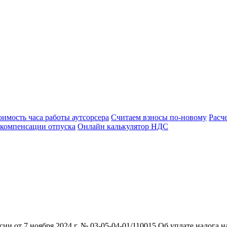
оимость часа работы аутсорсера
Считаем взносы по-новому
Расч
 компенсации отпуска
Онлайн калькулятор НДС
 от 7 ноября 2024 г. № 03-05-04-01/110015 Об уплате налога 