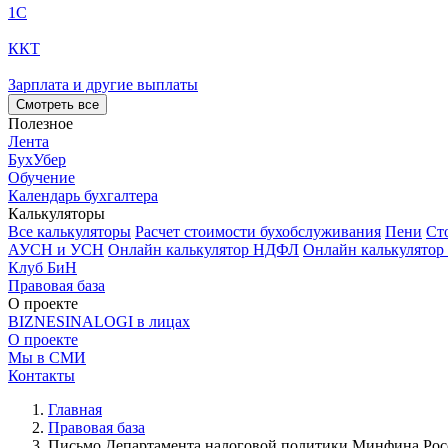
1С
ККТ
Зарплата и другие выплаты
Смотреть все
Полезное
Лента
БухУбер
Обучение
Календарь бухгалтера
Калькуляторы
Все калькуляторы
Расчет стоимости бухобслуживания
Пени
Ст
АУСН и УСН
Онлайн калькулятор НДФЛ
Онлайн калькулятор
Клуб БиН
Правовая база
О проекте
BIZNESINALOGI в лицах
О проекте
Мы в СМИ
Контакты
Главная
Правовая база
Письмо Департамента налоговой политики Минфина России