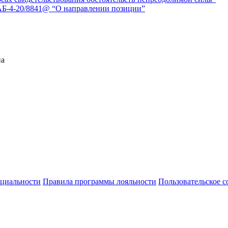
АБ-4-20/8841@ “О направлении позиции”
на
циальности
Правила программы лояльности
Пользовательское 