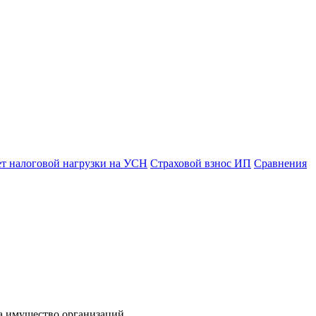
ет налоговой нагрузки на УСН
Страховой взнос ИП
Сравнения
на имущество организаций