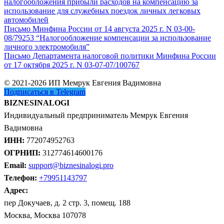
налогообложения прибыли расходов на компенсацию за
использование для служебных поездок личных легковых
автомобилей
Письмо Минфина России от 14 августа 2025 г. N 03-00-
08/79253 “Налогообложение компенсации за использование
личного электромобиля”
Письмо Департамента налоговой политики Минфина России
от 17 октября 2025 г. N 03-07-07/100767
© 2021-2026 ИП Мемрук Евгения Вадимовна
Подписаться в Telegram
BIZNESINALOGI
Индивидуальный предприниматель Мемрук Евгения
Вадимовна
ИНН:
772074952763
ОГРНИП:
312774614600176
Email:
support@biznesinalogi.pro
Телефон:
+79951143797
Адрес:
пер Докучаев, д. 2 стр. 3, помещ. 188
Москва, Москва 107078