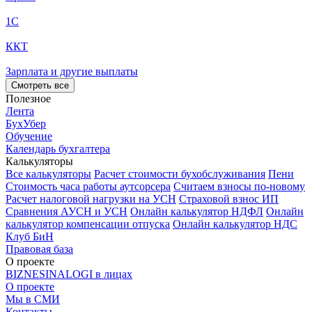
1С
ККТ
Зарплата и другие выплаты
Смотреть все
Полезное
Лента
БухУбер
Обучение
Календарь бухгалтера
Калькуляторы
Все калькуляторы
Расчет стоимости бухобслуживания
Пени
Стоимость часа работы аутсорсера
Считаем взносы по-новому
Расчет налоговой нагрузки на УСН
Страховой взнос ИП
Сравнения АУСН и УСН
Онлайн калькулятор НДФЛ
Онлайн
калькулятор компенсации отпуска
Онлайн калькулятор НДС
Клуб БиН
Правовая база
О проекте
BIZNESINALOGI в лицах
О проекте
Мы в СМИ
Контакты