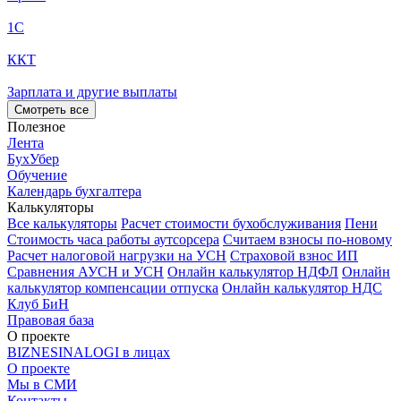
1С
ККТ
Зарплата и другие выплаты
Смотреть все
Полезное
Лента
БухУбер
Обучение
Календарь бухгалтера
Калькуляторы
Все калькуляторы
Расчет стоимости бухобслуживания
Пени
Стоимость часа работы аутсорсера
Считаем взносы по-новому
Расчет налоговой нагрузки на УСН
Страховой взнос ИП
Сравнения АУСН и УСН
Онлайн калькулятор НДФЛ
Онлайн
калькулятор компенсации отпуска
Онлайн калькулятор НДС
Клуб БиН
Правовая база
О проекте
BIZNESINALOGI в лицах
О проекте
Мы в СМИ
Контакты