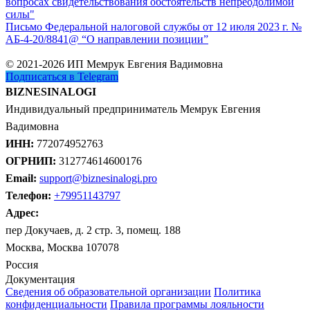
вопросах свидетельствования обстоятельств непреодолимой
силы"
Письмо Федеральной налоговой службы от 12 июля 2023 г. №
АБ-4-20/8841@ “О направлении позиции”
© 2021-2026 ИП Мемрук Евгения Вадимовна
Подписаться в Telegram
BIZNESINALOGI
Индивидуальный предприниматель Мемрук Евгения
Вадимовна
ИНН:
772074952763
ОГРНИП:
312774614600176
Email:
support@biznesinalogi.pro
Телефон:
+79951143797
Адрес:
пер Докучаев, д. 2 стр. 3, помещ. 188
Москва, Москва 107078
Россия
Документация
Сведения об образовательной организации
Политика
конфиденциальности
Правила программы лояльности