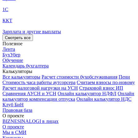
1С
ККТ
Зарплата и другие выплаты
Смотреть все
Полезное
Лента
БухУбер
Обучение
Календарь бухгалтера
Калькуляторы
Все калькуляторы
Расчет стоимости бухобслуживания
Пени
Стоимость часа работы аутсорсера
Считаем взносы по-новому
Расчет налоговой нагрузки на УСН
Страховой взнос ИП
Сравнения АУСН и УСН
Онлайн калькулятор НДФЛ
Онлайн
калькулятор компенсации отпуска
Онлайн калькулятор НДС
Клуб БиН
Правовая база
О проекте
BIZNESINALOGI в лицах
О проекте
Мы в СМИ
Контакты