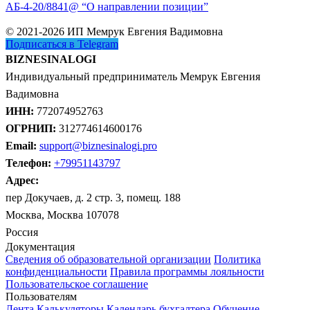
АБ-4-20/8841@ “О направлении позиции”
© 2021-2026 ИП Мемрук Евгения Вадимовна
Подписаться в Telegram
BIZNESINALOGI
Индивидуальный предприниматель Мемрук Евгения
Вадимовна
ИНН:
772074952763
ОГРНИП:
312774614600176
Email:
support@biznesinalogi.pro
Телефон:
+79951143797
Адрес:
пер Докучаев, д. 2 стр. 3, помещ. 188
Москва, Москва 107078
Россия
Документация
Сведения об образовательной организации
Политика
конфиденциальности
Правила программы лояльности
Пользовательское соглашение
Пользователям
Лента
Калькуляторы
Календарь бухгалтера
Обучение