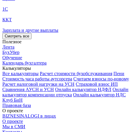
1С
ККТ
Зарплата и другие выплаты
Смотреть все
Полезное
Лента
БухУбер
Обучение
Календарь бухгалтера
Калькуляторы
Все калькуляторы
Расчет стоимости бухобслуживания
Пени
Стоимость часа работы аутсорсера
Считаем взносы по-новому
Расчет налоговой нагрузки на УСН
Страховой взнос ИП
Сравнения АУСН и УСН
Онлайн калькулятор НДФЛ
Онлайн
калькулятор компенсации отпуска
Онлайн калькулятор НДС
Клуб БиН
Правовая база
О проекте
BIZNESINALOGI в лицах
О проекте
Мы в СМИ
Контакты