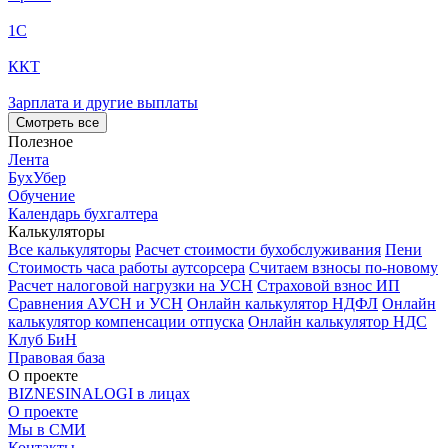
1С
ККТ
Зарплата и другие выплаты
Смотреть все
Полезное
Лента
БухУбер
Обучение
Календарь бухгалтера
Калькуляторы
Все калькуляторы
Расчет стоимости бухобслуживания
Пени
Стоимость часа работы аутсорсера
Считаем взносы по-новому
Расчет налоговой нагрузки на УСН
Страховой взнос ИП
Сравнения АУСН и УСН
Онлайн калькулятор НДФЛ
Онлайн
калькулятор компенсации отпуска
Онлайн калькулятор НДС
Клуб БиН
Правовая база
О проекте
BIZNESINALOGI в лицах
О проекте
Мы в СМИ
Контакты