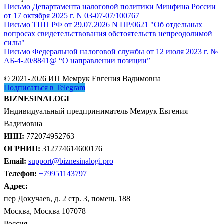
Письмо Департамента налоговой политики Минфина России
от 17 октября 2025 г. N 03-07-07/100767
Письмо ТПП РФ от 29.07.2026 N ПР/0621 "Об отдельных
вопросах свидетельствования обстоятельств непреодолимой
силы"
Письмо Федеральной налоговой службы от 12 июля 2023 г. №
АБ-4-20/8841@ “О направлении позиции”
© 2021-2026 ИП Мемрук Евгения Вадимовна
Подписаться в Telegram
BIZNESINALOGI
Индивидуальный предприниматель Мемрук Евгения
Вадимовна
ИНН:
772074952763
ОГРНИП:
312774614600176
Email:
support@biznesinalogi.pro
Телефон:
+79951143797
Адрес:
пер Докучаев, д. 2 стр. 3, помещ. 188
Москва, Москва 107078
Россия