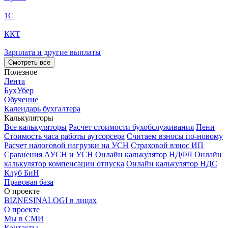
1С
ККТ
Зарплата и другие выплаты
Смотреть все
Полезное
Лента
БухУбер
Обучение
Календарь бухгалтера
Калькуляторы
Все калькуляторы
Расчет стоимости бухобслуживания
Пени
Стоимость часа работы аутсорсера
Считаем взносы по-новому
Расчет налоговой нагрузки на УСН
Страховой взнос ИП
Сравнения АУСН и УСН
Онлайн калькулятор НДФЛ
Онлайн
калькулятор компенсации отпуска
Онлайн калькулятор НДС
Клуб БиН
Правовая база
О проекте
BIZNESINALOGI в лицах
О проекте
Мы в СМИ
Контакты