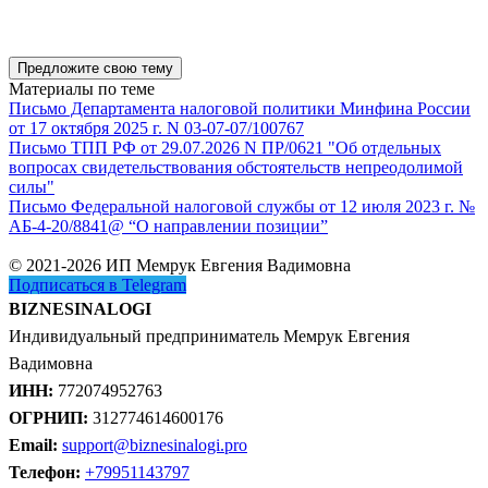
Предложите свою тему
Материалы по теме
Письмо Департамента налоговой политики Минфина России
от 17 октября 2025 г. N 03-07-07/100767
Письмо ТПП РФ от 29.07.2026 N ПР/0621 "Об отдельных
вопросах свидетельствования обстоятельств непреодолимой
силы"
Письмо Федеральной налоговой службы от 12 июля 2023 г. №
АБ-4-20/8841@ “О направлении позиции”
© 2021-2026 ИП Мемрук Евгения Вадимовна
Подписаться в Telegram
BIZNESINALOGI
Индивидуальный предприниматель Мемрук Евгения
Вадимовна
ИНН:
772074952763
ОГРНИП:
312774614600176
Email:
support@biznesinalogi.pro
Телефон:
+79951143797