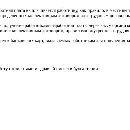
аботная плата выплачивается работнику, как правило, в месте в
 определенных коллективным договором или трудовым договором
е получение работниками заработной платы через кассу органи
ствии с коллективным договором, правилами внутреннего трудов
пуск банковских карт, выдаваемых работникам для получения за
ту с клиентами и здравый смысл в бухгалтерии