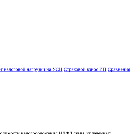
ет налоговой нагрузки на УСН
Страховой взнос ИП
Сравнения
обходимости налогообложения НДФЛ сумм, уплаченных