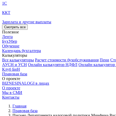
1С
ККТ
Зарплата и другие выплаты
Смотреть все
Полезное
Лента
БухУбер
Обучение
Календарь бухгалтера
Калькуляторы
Все калькуляторы
Расчет стоимости бухобслуживания
Пени
Ст
АУСН и УСН
Онлайн калькулятор НДФЛ
Онлайн калькулятор
Клуб БиН
Правовая база
О проекте
BIZNESINALOGI в лицах
О проекте
Мы в СМИ
Контакты
Главная
Правовая база
Письмо Департамента налоговой политики Минфина Росси