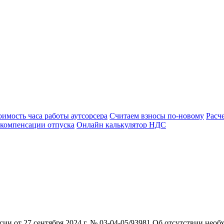
оимость часа работы аутсорсера
Считаем взносы по-новому
Расч
 компенсации отпуска
Онлайн калькулятор НДС
и от 27 сентября 2024 г. № 03-04-05/93981 Об отсутствии не