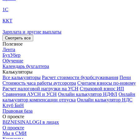
1С
ККТ
Зарплата и другие выплаты
Смотреть все
Полезное
Лента
БухУбер
Обучение
Календарь бухгалтера
Калькуляторы
Все калькуляторы
Расчет стоимости бухобслуживания
Пени
Стоимость часа работы аутсорсера
Считаем взносы по-новому
Расчет налоговой нагрузки на УСН
Страховой взнос ИП
Сравнения АУСН и УСН
Онлайн калькулятор НДФЛ
Онлайн
калькулятор компенсации отпуска
Онлайн калькулятор НДС
Клуб БиН
Правовая база
О проекте
BIZNESINALOGI в лицах
О проекте
Мы в СМИ
Контакты