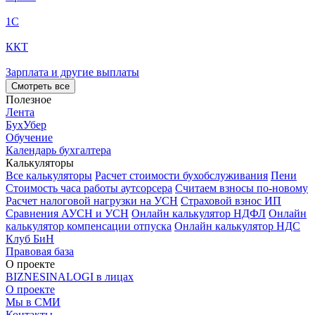
1С
ККТ
Зарплата и другие выплаты
Смотреть все
Полезное
Лента
БухУбер
Обучение
Календарь бухгалтера
Калькуляторы
Все калькуляторы
Расчет стоимости бухобслуживания
Пени
Стоимость часа работы аутсорсера
Считаем взносы по-новому
Расчет налоговой нагрузки на УСН
Страховой взнос ИП
Сравнения АУСН и УСН
Онлайн калькулятор НДФЛ
Онлайн
калькулятор компенсации отпуска
Онлайн калькулятор НДС
Клуб БиН
Правовая база
О проекте
BIZNESINALOGI в лицах
О проекте
Мы в СМИ
Контакты