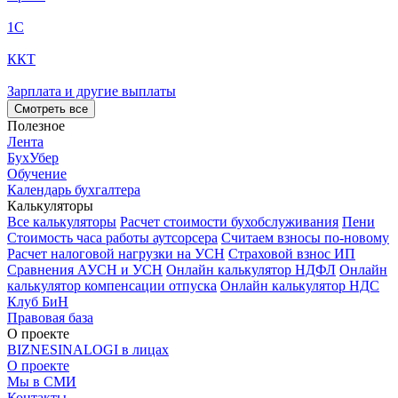
1С
ККТ
Зарплата и другие выплаты
Смотреть все
Полезное
Лента
БухУбер
Обучение
Календарь бухгалтера
Калькуляторы
Все калькуляторы
Расчет стоимости бухобслуживания
Пени
Стоимость часа работы аутсорсера
Считаем взносы по-новому
Расчет налоговой нагрузки на УСН
Страховой взнос ИП
Сравнения АУСН и УСН
Онлайн калькулятор НДФЛ
Онлайн
калькулятор компенсации отпуска
Онлайн калькулятор НДС
Клуб БиН
Правовая база
О проекте
BIZNESINALOGI в лицах
О проекте
Мы в СМИ
Контакты