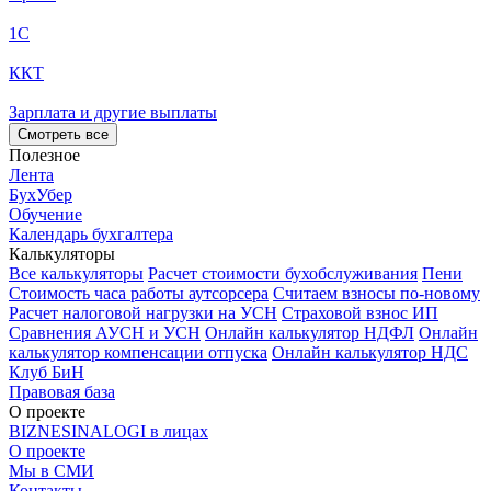
1С
ККТ
Зарплата и другие выплаты
Смотреть все
Полезное
Лента
БухУбер
Обучение
Календарь бухгалтера
Калькуляторы
Все калькуляторы
Расчет стоимости бухобслуживания
Пени
Стоимость часа работы аутсорсера
Считаем взносы по-новому
Расчет налоговой нагрузки на УСН
Страховой взнос ИП
Сравнения АУСН и УСН
Онлайн калькулятор НДФЛ
Онлайн
калькулятор компенсации отпуска
Онлайн калькулятор НДС
Клуб БиН
Правовая база
О проекте
BIZNESINALOGI в лицах
О проекте
Мы в СМИ
Контакты