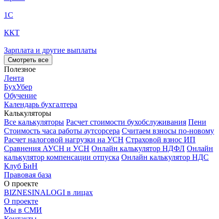
1С
ККТ
Зарплата и другие выплаты
Смотреть все
Полезное
Лента
БухУбер
Обучение
Календарь бухгалтера
Калькуляторы
Все калькуляторы
Расчет стоимости бухобслуживания
Пени
Стоимость часа работы аутсорсера
Считаем взносы по-новому
Расчет налоговой нагрузки на УСН
Страховой взнос ИП
Сравнения АУСН и УСН
Онлайн калькулятор НДФЛ
Онлайн
калькулятор компенсации отпуска
Онлайн калькулятор НДС
Клуб БиН
Правовая база
О проекте
BIZNESINALOGI в лицах
О проекте
Мы в СМИ
Контакты