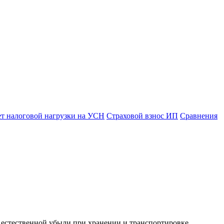
ет налоговой нагрузки на УСН
Страховой взнос ИП
Сравнения
 естественной убыли при хранении и транспортировке