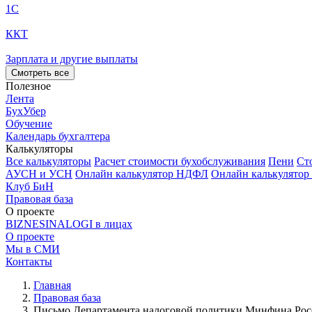
1С
ККТ
Зарплата и другие выплаты
Смотреть все
Полезное
Лента
БухУбер
Обучение
Календарь бухгалтера
Калькуляторы
Все калькуляторы
Расчет стоимости бухобслуживания
Пени
Ст
АУСН и УСН
Онлайн калькулятор НДФЛ
Онлайн калькулятор
Клуб БиН
Правовая база
О проекте
BIZNESINALOGI в лицах
О проекте
Мы в СМИ
Контакты
Главная
Правовая база
Письмо Департамента налоговой политики Минфина Росси