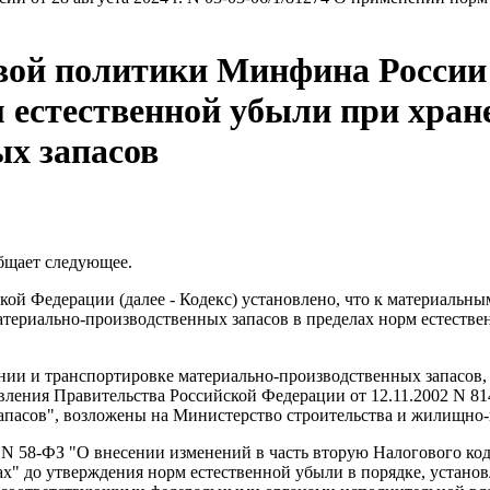
й политики Минфина России от 
м естественной убыли при хран
х запасов
бщает следующее.
ской Федерации (далее - Кодекс) установлено, что к материальн
материально-производственных запасов в пределах норм естеств
нии и транспортировке материально-производственных запасов, 
овления Правительства Российской Федерации от 12.11.2002 N 8
апасов", возложены на Министерство строительства и жилищно-
05 N 58-ФЗ "О внесении изменений в часть вторую Налогового к
х" до утверждения норм естественной убыли в порядке, установ