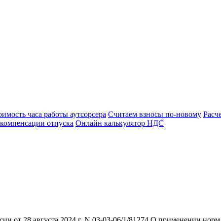
оимость часа работы аутсорсера
Считаем взносы по-новому
Расч
 компенсации отпуска
Онлайн калькулятор НДС
и от 28 августа 2024 г. N 03-03-06/1/81274 О применении норм