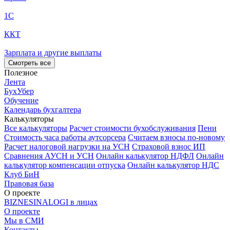
1С
ККТ
Зарплата и другие выплаты
Смотреть все
Полезное
Лента
БухУбер
Обучение
Календарь бухгалтера
Калькуляторы
Все калькуляторы
Расчет стоимости бухобслуживания
Пени
Стоимость часа работы аутсорсера
Считаем взносы по-новому
Расчет налоговой нагрузки на УСН
Страховой взнос ИП
Сравнения АУСН и УСН
Онлайн калькулятор НДФЛ
Онлайн
калькулятор компенсации отпуска
Онлайн калькулятор НДС
Клуб БиН
Правовая база
О проекте
BIZNESINALOGI в лицах
О проекте
Мы в СМИ
Контакты