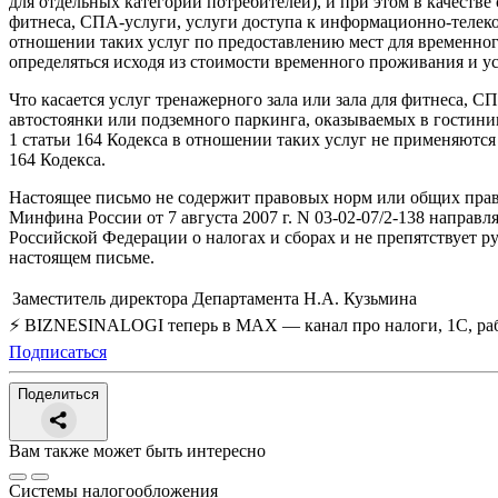
для отдельных категорий потребителей), и при этом в качестве
фитнеса, СПА-услуги, услуги доступа к информационно-телеко
отношении таких услуг по предоставлению мест для временного
определяться исходя из стоимости временного проживания и ус
Что касается услуг тренажерного зала или зала для фитнеса, 
автостоянки или подземного паркинга, оказываемых в гостини
1 статьи 164 Кодекса в отношении таких услуг не применяютс
164 Кодекса.
Настоящее письмо не содержит правовых норм или общих прав
Минфина России от 7 августа 2007 г. N 03-02-07/2-138 напра
Российской Федерации о налогах и сборах и не препятствует р
настоящем письме.
Заместитель директора Департамента
Н.А. Кузьмина
⚡ BIZNESINALOGI теперь в MAX — канал про налоги, 1С, рабо
Подписаться
Поделиться
Вам также может быть интересно
Системы налогообложения