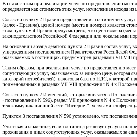
В связи с этим при реализации услуг по предоставлению мест
определяется как стоимость этих услуг, исчисленная исходя из 
Согласно пункту 2 Правил предоставления гостиничных услуг 
(далее - Правила), ценой номера (места в номере) является с
этом пунктом 4 Правил предусмотрено, что цена номера (места
законодательством Российской Федерации или локальными нор
На основании абзаца девятого пункта 2 Правил состав услуг,
утвержденным постановлением Правительства Российской Федера
оказываемых в гостиницах, предусмотрен разделами VII-VIII 
Таким образом, при реализации услуг по предоставлению мест
сопутствующих услуг, оказываемых за единую цену, которая яв
категорий потребителей), налоговая база по НДС, к которой пр
поименованных в разделах VII-VIII приложения N 4 к Положе
Согласно пункту 2 Изменений, которые вносятся в Положение 
- постановление N 596), раздел VII приложения N 4 к Положе
телекоммуникационной сети "Интернет", услугами конференц-з
Пунктом 3 постановления N 596 установлено, что постановление
Учитывая изложенное, если гостиница реализует услуги по пр
проживания и иных сопутствующих услуг, оказываемых за едину