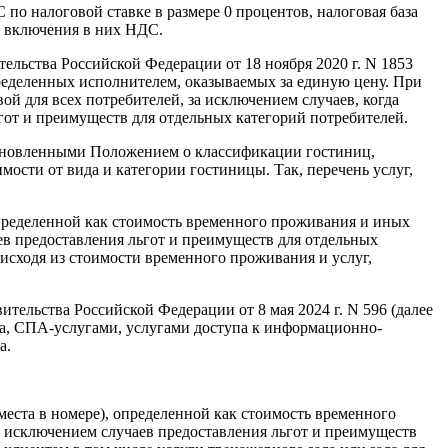
о налоговой ставке в размере 0 процентов, налоговая база
ез включения в них НДС.
льства Российской Федерации от 18 ноября 2020 г. N 1853
пределенных исполнителем, оказываемых за единую цену. При
ой для всех потребителей, за исключением случаев, когда
от и преимуществ для отдельных категорий потребителей.
становленными Положением о классификации гостиниц,
мости от вида и категории гостиницы. Так, перечень услуг,
определенной как стоимость временного проживания и иных
аев предоставления льгот и преимуществ для отдельных
я исходя из стоимости временного проживания и услуг,
ельства Российской Федерации от 8 мая 2024 г. N 596 (далее
еса, СПА-услугами, услугами доступа к информационно-
а.
места в номере), определенной как стоимость временного
а исключением случаев предоставления льгот и преимуществ