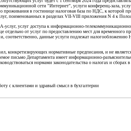
 сопутствующих услуг будет с 1 сентября 2024 года предоставлять
ммуникационной сети "Интернет", услуги конференц-зала, услуг
 проживания в гостинице налоговая база по НДС, к которой прим
луг, поименованных в разделах VII-VIII приложения N 4 к Поло
СПА-услуг, услуг доступа к информационно-телекоммуникационно
це отдельно от услуг по предоставлению мест для временного 
я и, соответственно, данные услуги подлежат налогообложению 
ил, конкретизирующих нормативные предписания, и не являетс
вляемое письмо Департамента имеет информационно-разъяснитель
уководствоваться нормами законодательства о налогах и сборах
ту с клиентами и здравый смысл в бухгалтерии