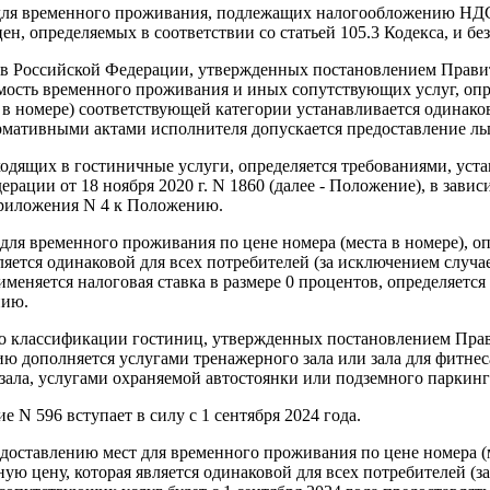
 для временного проживания, подлежащих налогообложению НДС п
цен, определяемых в соответствии со статьей 105.3 Кодекса, и б
в Российской Федерации, утвержденных постановлением Правите
тоимость временного проживания и иных сопутствующих услуг, о
 в номере) соответствующей категории устанавливается одинаков
мативными актами исполнителя допускается предоставление льг
 входящих в гостиничные услуги, определяется требованиями, у
ции от 18 ноября 2020 г. N 1860 (далее - Положение), в зависи
приложения N 4 к Положению.
 для временного проживания по цене номера (места в номере), 
ляется одинаковой для всех потребителей (за исключением случ
именяется налоговая ставка в размере 0 процентов, определяетс
нию.
о классификации гостиниц, утвержденных постановлением Правит
нию дополняется услугами тренажерного зала или зала для фитн
ала, услугами охраняемой автостоянки или подземного паркинг
 N 596 вступает в силу с 1 сентября 2024 года.
едоставлению мест для временного проживания по цене номера (
ю цену, которая является одинаковой для всех потребителей (з