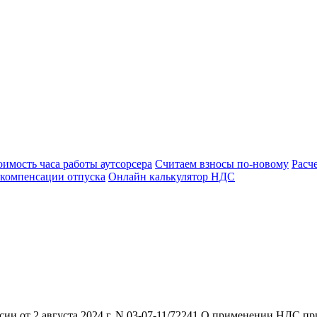
оимость часа работы аутсорсера
Считаем взносы по-новому
Расч
 компенсации отпуска
Онлайн калькулятор НДС
и от 2 августа 2024 г. N 03-07-11/72241 О применении НДС при