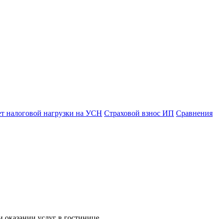
ет налоговой нагрузки на УСН
Страховой взнос ИП
Сравнения
 оказании услуг в гостинице