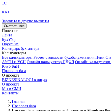
1С
ККТ
Зарплата и другие выплаты
Смотреть все
Полезное
Лента
БухУбер
Обучение
Календарь бухгалтера
Калькуляторы
Все калькуляторы
Расчет стоимости бухобслуживания
Пени
Ст
АУСН и УСН
Онлайн калькулятор НДФЛ
Онлайн калькулятор
Клуб БиН
Правовая база
О проекте
BIZNESINALOGI в лицах
О проекте
Мы в СМИ
Контакты
Главная
Правовая база
Письмо Департамента налоговой политики Минфина Росси