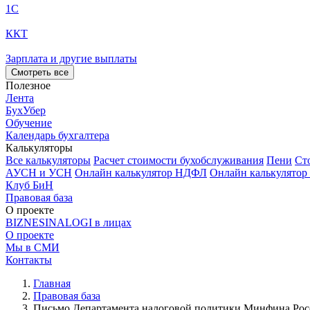
1С
ККТ
Зарплата и другие выплаты
Смотреть все
Полезное
Лента
БухУбер
Обучение
Календарь бухгалтера
Калькуляторы
Все калькуляторы
Расчет стоимости бухобслуживания
Пени
Ст
АУСН и УСН
Онлайн калькулятор НДФЛ
Онлайн калькулятор
Клуб БиН
Правовая база
О проекте
BIZNESINALOGI в лицах
О проекте
Мы в СМИ
Контакты
Главная
Правовая база
Письмо Департамента налоговой политики Минфина России