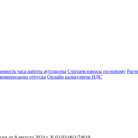
оимость часа работы аутсорсера
Считаем взносы по-новому
Расч
 компенсации отпуска
Онлайн калькулятор НДС
 от 8 августа 2024 г. N 03-03-06/1/74619