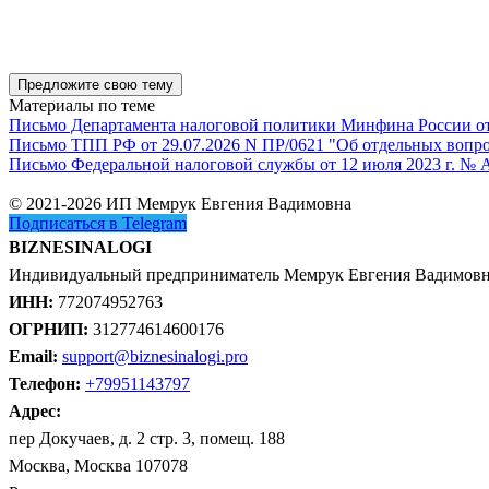
Предложите свою тему
Материалы по теме
Письмо Департамента налоговой политики Минфина России от 1
Письмо ТПП РФ от 29.07.2026 N ПР/0621 "Об отдельных вопро
Письмо Федеральной налоговой службы от 12 июля 2023 г. № 
© 2021-2026 ИП Мемрук Евгения Вадимовна
Подписаться в Telegram
BIZNESINALOGI
Индивидуальный предприниматель Мемрук Евгения Вадимов
ИНН:
772074952763
ОГРНИП:
312774614600176
Email:
support@biznesinalogi.pro
Телефон:
+79951143797
Адрес:
пер Докучаев, д. 2 стр. 3, помещ. 188
Москва, Москва 107078