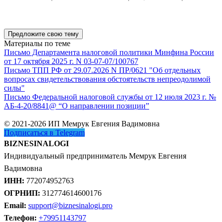
Предложите свою тему
Материалы по теме
Письмо Департамента налоговой политики Минфина России
от 17 октября 2025 г. N 03-07-07/100767
Письмо ТПП РФ от 29.07.2026 N ПР/0621 "Об отдельных
вопросах свидетельствования обстоятельств непреодолимой
силы"
Письмо Федеральной налоговой службы от 12 июля 2023 г. №
АБ-4-20/8841@ “О направлении позиции”
© 2021-2026 ИП Мемрук Евгения Вадимовна
Подписаться в Telegram
BIZNESINALOGI
Индивидуальный предприниматель Мемрук Евгения
Вадимовна
ИНН:
772074952763
ОГРНИП:
312774614600176
Email:
support@biznesinalogi.pro
Телефон:
+79951143797