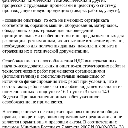
физических, химических, технологических и других
процессов с трудовыми процессами в целостную систему,
производящую новую продукцию (товары, работы, услуги);
- создание опытных, то есть не имеющих сертификата
соответствия, образцов машин, оборудования, материалов,
обладающих характерными для нововведений
принципиальными особенностями и не предназначенных для
реализации третьим лицам, их испытание в течение времени,
необходимого для получения данных, накопления опыта и
отражения их в технической документации.
Освобождение от налогообложения НДС вышеуказанных
научно-исследовательских и опытно-конструкторских работ и
технологических работ применяется организациями
(исполнителями) и соисполнителями независимо от
источника финансирования этих работ при условии, что в
состав таких работ включаются любые виды деятельности из
поименованных в подпункте 16.1 пункта 3 статьи 149
Кодекса. При выполнении иных работ указанное
освобождение не применяется.
Настоящее письмо не содержит правовых норм или общих
правил, конкретизирующих нормативные предписания, и не
является нормативным правовым актом. В соответствии с
письмом Минфина России от 7 августа 2007 N 03-02-07/2-138