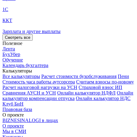
1С
ККТ
Зарплата и другие выплаты
Смотреть все
Полезное
Лента
БухУбер
Обучение
Календарь бухгалтера
Калькуляторы
Все калькуляторы
Расчет стоимости бухобслуживания
Пени
Стоимость часа работы аутсорсера
Считаем взносы по-новому
Расчет налоговой нагрузки на УСН
Страховой взнос ИП
Сравнения АУСН и УСН
Онлайн калькулятор НДФЛ
Онлайн
калькулятор компенсации отпуска
Онлайн калькулятор НДС
Клуб БиН
Правовая база
О проекте
BIZNESINALOGI в лицах
О проекте
Мы в СМИ
Контакты