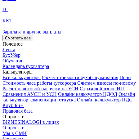
1С
ККТ
Зарплата и другие выплаты
Смотреть все
Полезное
Лента
БухУбер
Обучение
Календарь бухгалтера
Калькуляторы
Все калькуляторы
Расчет стоимости бухобслуживания
Пени
Стоимость часа работы аутсорсера
Считаем взносы по-новому
Расчет налоговой нагрузки на УСН
Страховой взнос ИП
Сравнения АУСН и УСН
Онлайн калькулятор НДФЛ
Онлайн
калькулятор компенсации отпуска
Онлайн калькулятор НДС
Клуб БиН
Правовая база
О проекте
BIZNESINALOGI в лицах
О проекте
Мы в СМИ
Контакты