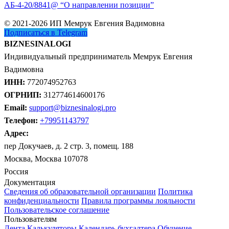
АБ-4-20/8841@ “О направлении позиции”
© 2021-2026 ИП Мемрук Евгения Вадимовна
Подписаться в Telegram
BIZNESINALOGI
Индивидуальный предприниматель Мемрук Евгения
Вадимовна
ИНН:
772074952763
ОГРНИП:
312774614600176
Email:
support@biznesinalogi.pro
Телефон:
+79951143797
Адрес:
пер Докучаев, д. 2 стр. 3, помещ. 188
Москва, Москва 107078
Россия
Документация
Сведения об образовательной организации
Политика
конфиденциальности
Правила программы лояльности
Пользовательское соглашение
Пользователям
Лента
Калькуляторы
Календарь бухгалтера
Обучение