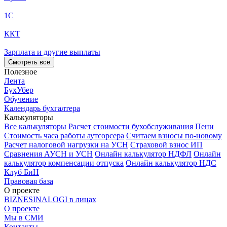
1С
ККТ
Зарплата и другие выплаты
Смотреть все
Полезное
Лента
БухУбер
Обучение
Календарь бухгалтера
Калькуляторы
Все калькуляторы
Расчет стоимости бухобслуживания
Пени
Стоимость часа работы аутсорсера
Считаем взносы по-новому
Расчет налоговой нагрузки на УСН
Страховой взнос ИП
Сравнения АУСН и УСН
Онлайн калькулятор НДФЛ
Онлайн
калькулятор компенсации отпуска
Онлайн калькулятор НДС
Клуб БиН
Правовая база
О проекте
BIZNESINALOGI в лицах
О проекте
Мы в СМИ
Контакты