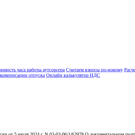
оимость часа работы аутсорсера
Считаем взносы по-новому
Расч
 компенсации отпуска
Онлайн калькулятор НДС
и от 5 июля 2024 г. N 03-03-06/1/62978 О документальном подт