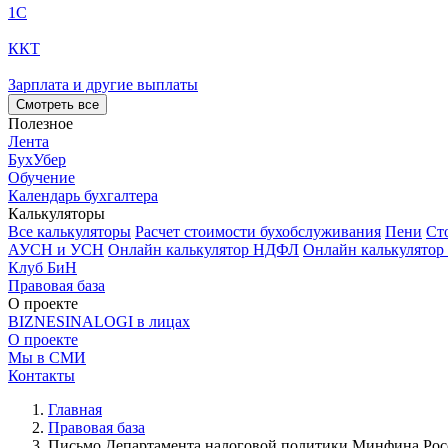
1С
ККТ
Зарплата и другие выплаты
Смотреть все
Полезное
Лента
БухУбер
Обучение
Календарь бухгалтера
Калькуляторы
Все калькуляторы
Расчет стоимости бухобслуживания
Пени
Ст
АУСН и УСН
Онлайн калькулятор НДФЛ
Онлайн калькулятор
Клуб БиН
Правовая база
О проекте
BIZNESINALOGI в лицах
О проекте
Мы в СМИ
Контакты
Главная
Правовая база
Письмо Департамента налоговой политики Минфина Росси