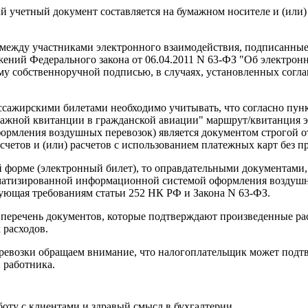
ый учетный документ составляется на бумажном носителе и (или
между участниками электронного взаимодействия, подписанные
ний Федерального закона от 06.04.2011 N 63-ФЗ "Об электронн
у собственноручной подписью, в случаях, установленных согла
ажирскими билетами необходимо учитывать, что согласно пункт
гажной квитанции в гражданской авиации" маршрут/квитанция э
рмления воздушных перевозок) является документом строгой от
тов и (или) расчетов с использованием платежных карт без п
й форме (электронный билет), то оправдательными документами
оматизированной информационной системой оформления воздушн
твующая требованиям статьи 252 НК РФ и Закона N 63-ФЗ.
перечень документов, которые подтверждают произведенные рас
 расходов.
еревозки обращаем внимание, что налогоплательщик может подт
 работника.
ту с клиентами и здравый смысл в бухгалтерии