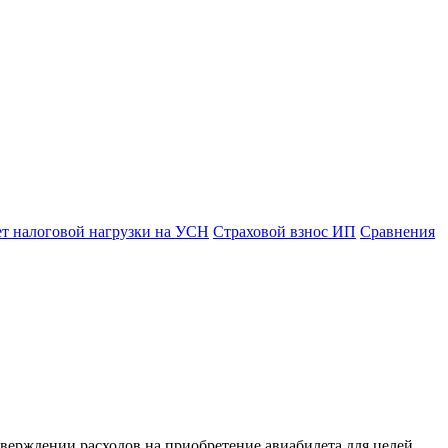
ет налоговой нагрузки на УСН
Страховой взнос ИП
Сравнения
верждении расходов на приобретение авиабилета для целей