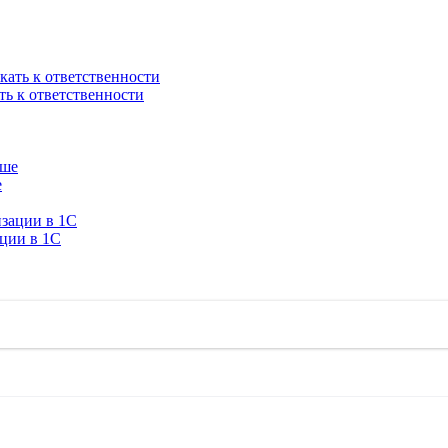
ть к ответственности
е
ации в 1C