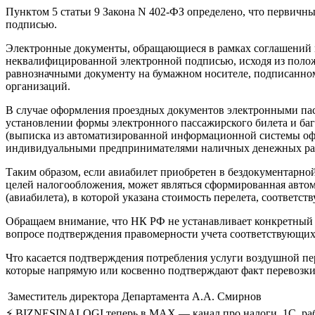
Пунктом 5 статьи 9 Закона N 402-ФЗ определено, что первичн
подписью.
Электронные документы, обращающиеся в рамках соглашений 
неквалифицированной электронной подписью, исходя из положе
равнозначными документу на бумажном носителе, подписанном
организаций.
В случае оформления проездных документов электронными пасс
установлении формы электронного пассажирского билета и ба
(выписка из автоматизированной информационной системы офо
индивидуальными предпринимателями наличных денежных расче
Таким образом, если авиабилет приобретен в бездокументарно
целей налогообложения, может являться сформированная авт
(авиабилета), в которой указана стоимость перелета, соответс
Обращаем внимание, что НК РФ не устанавливает конкретный 
вопросе подтверждения правомерности учета соответствующих
Что касается подтверждения потребления услуги воздушной п
которые напрямую или косвенно подтверждают факт перевозки
Заместитель директора Департамента
А.А. Смирнов
⚡ BIZNESINALOGI теперь в MAX — канал про налоги, 1С, рабо